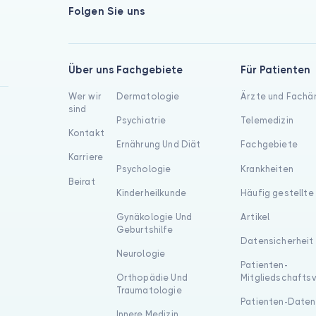
Folgen Sie uns
Über uns
Fachgebiete
Für Patienten
Wer wir
Dermatologie
Ärzte und Fachä
sind
Psychiatrie
Telemedizin
Kontakt
Ernährung Und Diät
Fachgebiete
Karriere
Psychologie
Krankheiten
Beirat
Kinderheilkunde
Häufig gestellte
Gynäkologie Und
Artikel
Geburtshilfe
Datensicherheit
Neurologie
Patienten-
Orthopädie Und
Mitgliedschafts
Traumatologie
Patienten-Daten
Innere Medizin