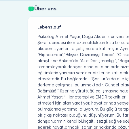
Über uns
Lebenslauf
Psikolog Ahmet Yaşar, Doğu Akdeniz üniversite
Şeref derecesi ile mezun olduktan kısa bir sü
akademisyenler ile çalışmalara katılmıştır. Ay
“Hipnoterapi”,”Bilişsel Davranışçı Terapi”, “Cinse
almıştır ve Ankara’da “Aile Danışmanlığı”, “Bağım
tamamlayarak danışanlarına bu alanlarda hizme
eğitimlerin yanı sıra seminer dizilerine katılar
etmektedir. Bu bağlamda , “Şanlıurfa’da aile içi
derleme çalışması bulunmaktadır. Güncel olarak
Bağımlılığı” üzerine yürüttüğü çalışmasına ha
Ahmet Yaşar; “Hipnoterapi ve EMDR teknikleri ile
etmeleri için alan yaratıyor, hayatlarında yep
bulmalarına yardımcı oluyorum. Bu güçlü terapi 
bir çıkış noktası olduğunu düşünüyorum. Bu fa
danışanlarımın kendi bilinçaltı, sezgi, sağ ve s
ederek hayatlarındaki sorunlar hakkında çözü