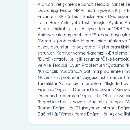
Alanları -Yetişkinlerde Sanat Terapisi -Cinsel Ter
Davranışçı Terapi -MMPI Testi -Eysenck Kişilik 
Envanteri -SA-45 Testi -Erişkin Beck Depresyon
Testi -Beck Anksiyete Testi -Yetişkin Ayrılma An
Burdon Dikkat Testi. – Bireysel Terapi; *OKB *D
Anksiyete ile baş edebilme *Stres ve başa çı
*Somatik problemler: Migren, mide ağrıları vb.
duygu durumları ile baş etme *Kişiler arası ilişk
sorunlar *Kararlar verme /Kararsızlık-Erteleme
*Dürtü kontrolü ile ilgili sorunlar *Öfke kontro
ve Aile Terapisi *Uyum Problemleri *Çatışma *İl
*Kıskançlık *Aldatma/Aldatılma problemleri *
Güvensizlik problemi *Duygusal istismar ve ihma
farklılıklar *Cinsel uyum problemi *İlişkide trav
Ergenlik; *Ergenlik Dönemi Depresyonu *Sınav 
Davranış Problemleri *Ergenlikte Öfke ve Saldı
*Ergenlikte benlik saygısı -Bağımlılık Terapisi; *A
*Kumar Bağımlılığı *Bilgisayar ve İnternet Bağımlı
Bağımlılığı *Yemek Yeme Bağımlılığı *Aşk ve İlişki