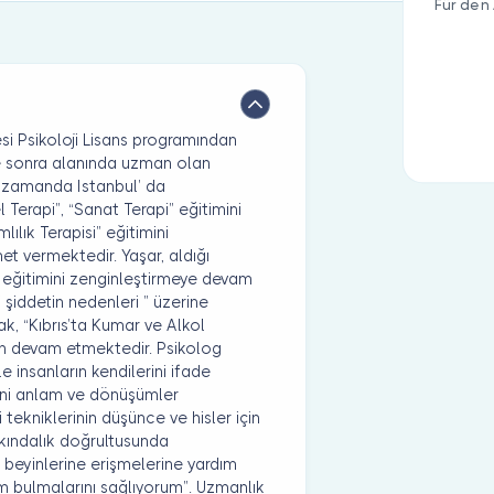
Für den 
si Psikoloji Lisans programından
re sonra alanında uzman olan
nı zamanda Istanbul’ da
l Terapi”, “Sanat Terapi” eğitimini
lılık Terapisi” eğitimini
t vermektedir. Yaşar, aldığı
ak eğitimini zenginleştirmeye devam
 şiddetin nedenleri ” üzerine
, “Kıbrıs’ta Kumar ve Alkol
len devam etmektedir. Psikolog
 insanların kendilerini ifade
yeni anlam ve dönüşümler
tekniklerinin düşünce ve hisler için
rkındalık doğrultusunda
ol beyinlerine erişmelerine yardım
m bulmalarını sağlıyorum”. Uzmanlık