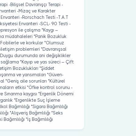
api -Bilişsel Davranışçı Terapi -
Envanteri -Mizaç ve Karakter
 Envanteri -Rorschach Testi -T.A.T
ksiyetesi Envanteri -SCL- 90 Testi -
epresyon ile çalışma *Kaygı –
kma müdahaleleri *Panik Bozukluk
 *Fobilerle ve korkular *Olumsuz
i iletişim problemleri *Davranışsal
 *Duygu durumunda ani değişiklikler
lü sağlama *Kayıp ve yas süreci – Çift
etişim Bozuklukları *Şiddet
Boşanma ve yansımaları *Güven-
l *Geniş aile sorunları *Kültürel
maların etkisi *Öfke kontrol sorunu -
ve Sınanma kaygısı *Ergenlik Dönemi
rganlık *Ergenlikte Suç İşleme
lkol Bağımlılığı *Sigara Bağımlılığı
lığı *Alışveriş Bağımlılığı *Seks
 Bağımlılığı *İş Bağımlılığı