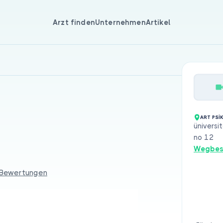
Arzt finden
Unternehmen
Artikel
ART PSİ
üniversi
no 12
Wegbes
 Bewertungen