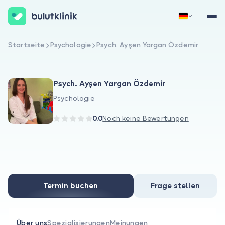
Startseite
Psychologie
Psych. Ayşen Yargan Özdemir
Jetzt registrieren
Anmelden
Psych. Ayşen Yargan Özdemir
Psychologie
0.0
Noch keine Bewertungen
Über uns
Für Patienten
Termin buchen
Frage stellen
Für Ärzte
Über uns
Spezialisierungen
Meinungen