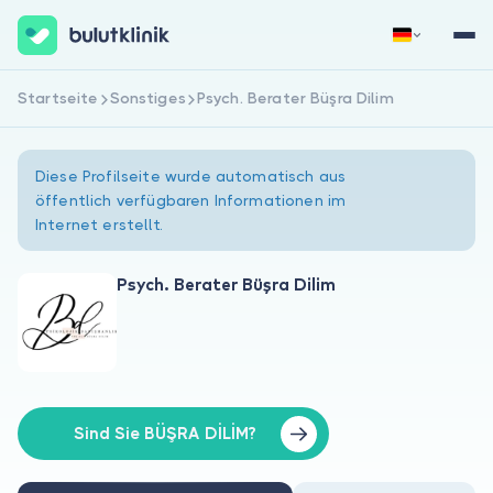
Startseite
Sonstiges
Psych. Berater Büşra Dilim
Jetzt registrieren
Anmelden
Diese Profilseite wurde automatisch aus
öffentlich verfügbaren Informationen im
Internet erstellt.
Psych. Berater Büşra Dilim
Über uns
Für Patienten
Für Ärzte
Sind Sie BÜŞRA DİLİM?