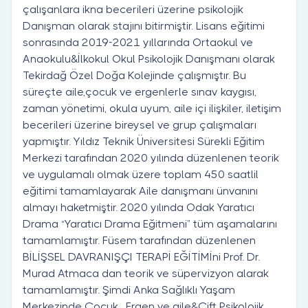
çalışanlara ikna becerileri üzerine psikolojik
Danışman olarak stajını bitirmiştir. Lisans eğitimi
sonrasında 2019-2021 yıllarında Ortaokul ve
Anaokulu&İlkokul Okul Psikolojik Danışmanı olarak
Tekirdağ Özel Doğa Kolejinde çalışmıştır. Bu
süreçte aile,çocuk ve ergenlerle sınav kaygısı,
zaman yönetimi, okula uyum, aile içi ilişkiler, iletişim
becerileri üzerine bireysel ve grup çalışmaları
yapmıştır. Yıldız Teknik Üniversitesi Sürekli Eğitim
Merkezi tarafından 2020 yılında düzenlenen teorik
ve uygulamalı olmak üzere toplam 450 saatlil
eğitimi tamamlayarak Aile danışmanı ünvanını
almayı haketmiştir. 2020 yılında Odak Yaratıcı
Drama “Yaratıcı Drama Eğitmeni” tüm aşamalarını
tamamlamıştır. Füsem tarafından düzenlenen
BİLİŞSEL DAVRANIŞÇI TERAPİ EĞİTİMİni Prof. Dr.
Murad Atmaca dan teorik ve süpervizyon alarak
tamamlamıştır. Şimdi Anka Sağlıklı Yaşam
Merkezinde Çocuk , Ergen ve aile&Çift Psikolojik