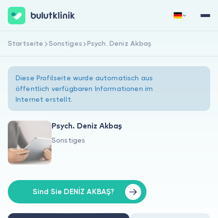
Startseite
Sonstiges
Psych. Deniz Akbaş
Jetzt registrieren
Anmelden
Diese Profilseite wurde automatisch aus
öffentlich verfügbaren Informationen im
Internet erstellt.
Psych. Deniz Akbaş
Sonstiges
Über uns
Für Patienten
Für Ärzte
Sind Sie DENİZ AKBAŞ?