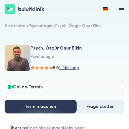
Startseite
Psychologie
Psych. Özgür Onur Elkin
Jetzt registrieren
Anmelden
Psych. Özgür Onur Elkin
Psychologie
5.0
1 Meinung
Über uns
Online-Termin
Für Patienten
Termin buchen
Frage stellen
Für Ärzte
Über uns
Spezialisierungen
Meinungen