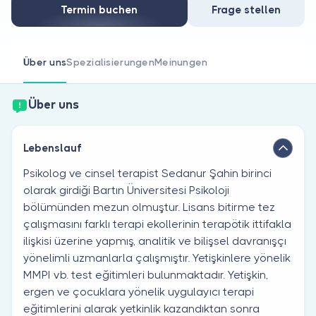
Sind Sie Arzt?
Termin buchen
Frage stellen
Über uns
Spezialisierungen
Meinungen
Über uns
Lebenslauf
Psikolog ve cinsel terapist Sedanur Şahin birinci
olarak girdiği Bartın Üniversitesi Psikoloji
bölümünden mezun olmuştur. Lisans bitirme tez
çalışmasını farklı terapi ekollerinin terapötik ittifakla
ilişkisi üzerine yapmış, analitik ve bilişsel davranışçı
yönelimli uzmanlarla çalışmıştır. Yetişkinlere yönelik
MMPI vb. test eğitimleri bulunmaktadır. Yetişkin,
ergen ve çocuklara yönelik uygulayıcı terapi
eğitimlerini alarak yetkinlik kazandıktan sonra