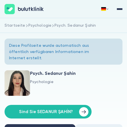
Startseite
Psychologie
Psych. Sedanur Şahin
Jetzt registrieren
Anmelden
Diese Profilseite wurde automatisch aus
öffentlich verfügbaren Informationen im
Internet erstellt.
Psych. Sedanur Şahin
Psychologie
Über uns
Für Patienten
Für Ärzte
Sind Sie SEDANUR ŞAHİN?