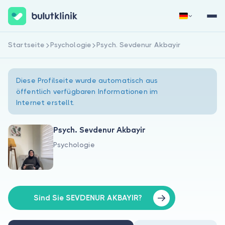
Startseite
Psychologie
Psych. Sevdenur Akbayir
Jetzt registrieren
Anmelden
Diese Profilseite wurde automatisch aus
öffentlich verfügbaren Informationen im
Internet erstellt.
Psych. Sevdenur Akbayir
Psychologie
Über uns
Für Patienten
Für Ärzte
Sind Sie SEVDENUR AKBAYIR?