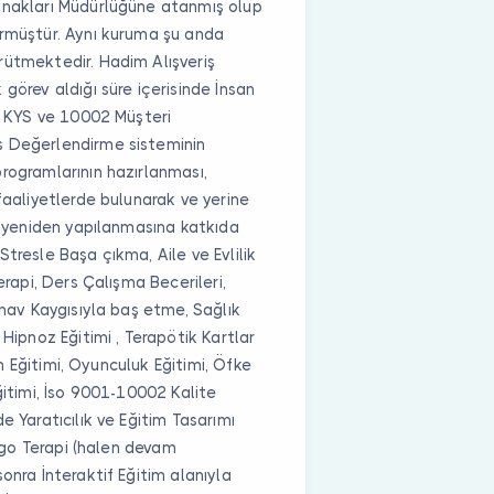
ynakları Müdürlüğüne atanmış olup
ürmüştür. Aynı kuruma şu anda
rütmektedir. Hadim Alışveriş
görev aldığı süre içerisinde İnsan
01 KYS ve 10002 Müşteri
s Değerlendirme sisteminin
rogramlarının hazırlanması,
faaliyetlerde bulunarak ve yerine
in yeniden yapılanmasına katkıda
tresle Başa çıkma, Aile ve Evlilik
erapi, Ders Çalışma Becerileri,
ınav Kaygısıyla baş etme, Sağlık
 Hipnoz Eğitimi , Terapötik Kartlar
nin Eğitimi, Oyunculuk Eğitimi, Öfke
ğitimi, İso 9001-10002 Kalite
e Yaratıcılık ve Eğitim Tasarımı
Logo Terapi (halen devam
onra İnteraktif Eğitim alanıyla