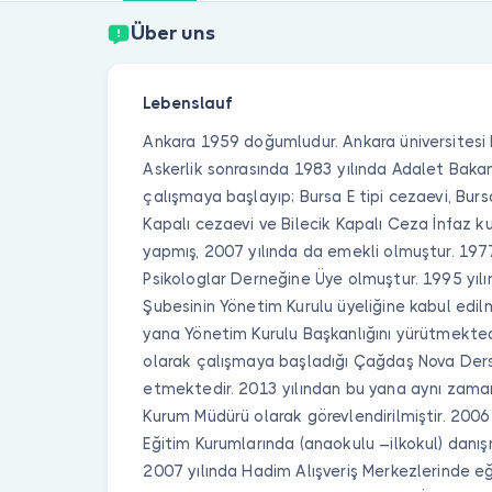
Über uns
Lebenslauf
Ankara 1959 doğumludur. Ankara üniversitesi
Askerlik sonrasında 1983 yılında Adalet Baka
çalışmaya başlayıp; Bursa E tipi cezaevi, Burs
Kapalı cezaevi ve Bilecik Kapalı Ceza İnfaz k
yapmış, 2007 yılında da emekli olmuştur. 1977 
Psikologlar Derneğine Üye olmuştur. 1995 yılı
Şubesinin Yönetim Kurulu üyeliğine kabul edil
yana Yönetim Kurulu Başkanlığını yürütmektedi
olarak çalışmaya başladığı Çağdaş Nova Der
etmektedir. 2013 yılından bu yana aynı zam
Kurum Müdürü olarak görevlendirilmiştir. 200
Eğitim Kurumlarında (anaokulu –ilkokul) danı
2007 yılında Hadim Alışveriş Merkezlerinde 