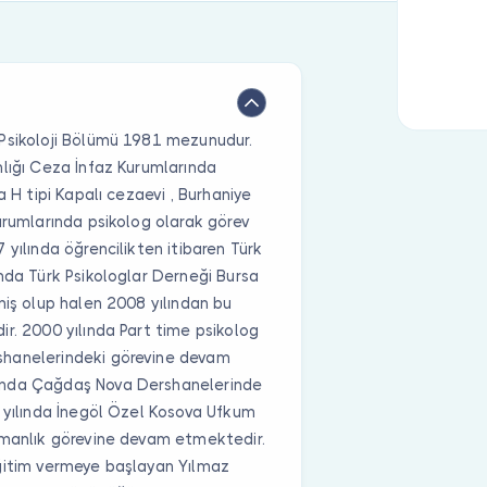
 Psikoloji Bölümü 1981 mezunudur.
nlığı Ceza İnfaz Kurumlarında
a H tipi Kapalı cezaevi , Burhaniye
urumlarında psikolog olarak görev
yılında öğrencilikten itibaren Türk
nda Türk Psikologlar Derneği Bursa
miş olup halen 2008 yılından bu
r. 2000 yılında Part time psikolog
shanelerindeki görevine devam
anda Çağdaş Nova Dershanelerinde
6 yılında İnegöl Özel Kosova Ufkum
şmanlık görevine devam etmektedir.
eğitim vermeye başlayan Yılmaz