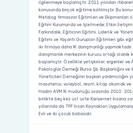
ilgilenmeye başlamıştır. 2011 yılından itibaren
konusunda birçok eğitime katılmıştır. Bu kon
Metalog firmasının Eğitimleri ve Ekipmanları ö
Eğitim Kurumunda ve İşletmede; Etkin İletişim
Farkındalık, Eğiticinin Eğitimi, Liderlik ve Yönet
Eğitimi ve Yaşantı Gurupları Eğitimleri gibi eğ
iki firmaya daha İK danışmanlığı yapmaktadır.
danışmanlık merkezinin kurucu ortağı olarak 
başlamıştır. Özellikle yetişkinler, ergenler ve
Psikologlar Derneği Bursa Şb. Başkanlığını ve 
Yöneticileri Derneğinin başkan yardımcılığını y
masatenisi, voleybol, resim, kitap okumak ve f
Hadim AVM İK müdürlüğü sırasında 2010 -2014
birlikte beş kez üst üste Kariyernet İnsana 
yıllarında da TPF İnsan Kaynakları Uygulamal
Evli ve iki çocuk babasıdır.