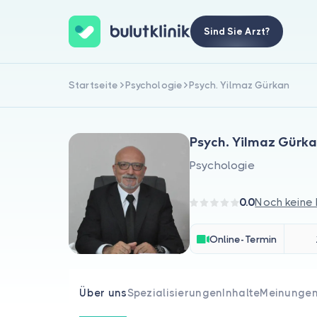
Sind Sie Arzt?
Startseite
Psychologie
Psych. Yilmaz Gürkan
Psych. Yilmaz Gürk
Psychologie
0.0
Noch keine
Online-Termin
Über uns
Spezialisierungen
Inhalte
Meinunge