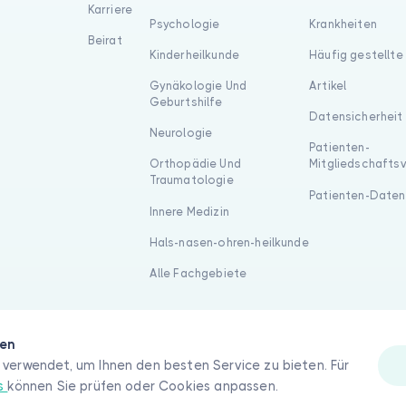
Karriere
Psychologie
Krankheiten
Beirat
Kinderheilkunde
Häufig gestellte
Gynäkologie Und
Artikel
Geburtshilfe
Datensicherheit
Neurologie
Patienten-
Orthopädie Und
Mitgliedschafts
Traumatologie
Patienten-Daten
Innere Medizin
Hals-nasen-ohren-heilkunde
Alle Fachgebiete
gen
verwendet, um Ihnen den besten Service zu bieten. Für
es
können Sie prüfen oder Cookies anpassen.