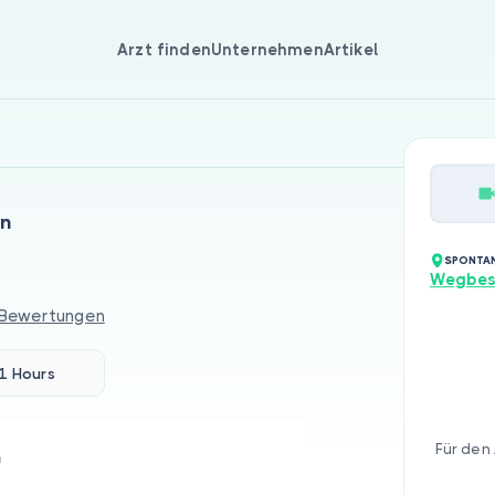
Arzt finden
Unternehmen
Artikel
an
SPONTAN
Wegbes
 Bewertungen
1 Hours
Für den 
n