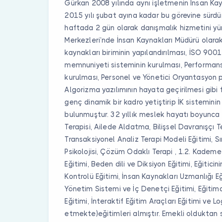
Gürkan 2008 yılında aynı işletmenin İnsan Ka
2015 yılı şubat ayına kadar bu görevine sürd
haftada 2 gün olarak danışmalık hizmetini yü
Merkezleri’nde İnsan Kaynakları Müdürü olarak 
kaynakları biriminin yapılandırılması, İSO 90
memnuniyeti sisteminin kurulması, Performan
kurulması, Personel ve Yönetici Oryantasyon p
Algorizma yazılımının hayata geçirilmesi gibi 
genç dinamik bir kadro yetiştirip İK sistemin
bulunmuştur. 32 yıllık meslek hayatı boyunca S
Terapisi, Ailede Aldatma, Bilişsel Davranışçı T
Transaksiyonel Analiz Terapi Modeli Eğitimi, S
Psikolojisi, Çözüm Odaklı Terapi , 1.2. Kademe
Eğitimi, Beden dili ve Diksiyon Eğitimi, Eğitici
Kontrolü Eğitimi, İnsan Kaynakları Uzmanlığı E
Yönetim Sistemi ve İç Denetçi Eğitimi, Eğitimd
Eğitimi, İnteraktif Eğitim Araçları Eğitimi ve 
etmekte)eğitimleri almıştır. Emekli olduktan s