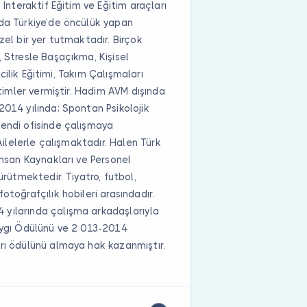
 İnteraktif Eğitim ve Eğitim araçları
uda Türkiye’de öncülük yapan
zel bir yer tutmaktadır. Birçok
, Stresle Başaçıkma, Kişisel
icilik Eğitimi, Takım Çalışmaları
itimler vermiştir. Hadim AVM dışında
2014 yılında; Spontan Psikolojik
kendi ofisinde çalışmaya
 Ailelerle çalışmaktadır. Halen Türk
İnsan Kaynakları ve Personel
ürütmektedir. Tiyatro, futbol,
otoğrafçılık hobileri arasındadır.
 yılarında çalışma arkadaşlarıyla
saygı Ödülünü ve 2 013-2014
arı ödülünü almaya hak kazanmıştır.