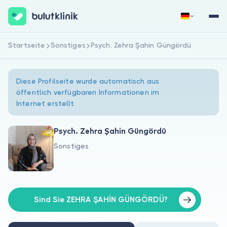
Startseite
Sonstiges
Psych. Zehra Şahin Güngördü
Jetzt registrieren
Anmelden
Diese Profilseite wurde automatisch aus
öffentlich verfügbaren Informationen im
Internet erstellt.
Psych. Zehra Şahin Güngördü
Sonstiges
Über uns
Für Patienten
Für Ärzte
Sind Sie ZEHRA ŞAHİN GÜNGÖRDÜ?