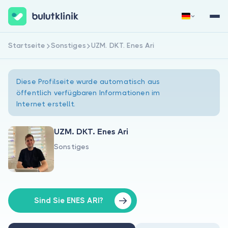
Startseite
Sonstiges
UZM. DKT. Enes Ari
Jetzt registrieren
Anmelden
Diese Profilseite wurde automatisch aus
öffentlich verfügbaren Informationen im
Internet erstellt.
UZM. DKT. Enes Ari
Sonstiges
Über uns
Für Patienten
Für Ärzte
Sind Sie ENES ARI?