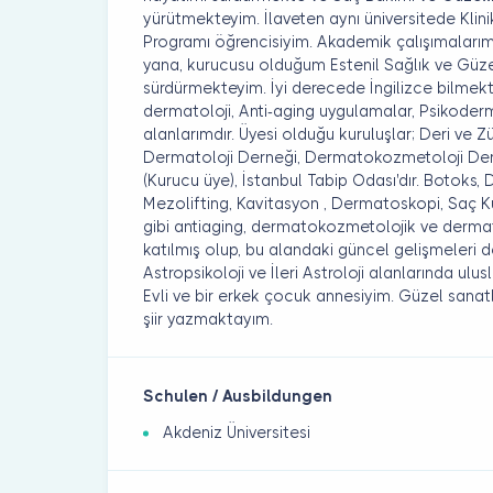
yürütmekteyim. İlaveten aynı üniversitede Klinik
Programı öğrencisiyim. Akademik çalışımalarım
yana, kurucusu olduğum Estenil Sağlık ve Güzel
sürdürmekteyim. İyi derecede İngilizce bilme
dermatoloji, Anti-aging uygulamalar, Psikoderm
alanlarımdır. Üyesi olduğu kuruluşlar; Deri ve Z
Dermatoloji Derneği, Dermatokozmetoloji Der
(Kurucu üye), İstanbul Tabip Odası'dır. Botoks,
Mezolifting, Kavitasyon , Dermatoskopi, Saç K
gibi antiaging, dermatokozmetolojik ve derma
katılmış olup, bu alandaki güncel gelişmeleri d
Astropsikoloji ve İleri Astroloji alanlarında ulu
Evli ve bir erkek çocuk annesiyim. Güzel sanatla
şiir yazmaktayım.
Schulen / Ausbildungen
Akdeniz Üniversitesi