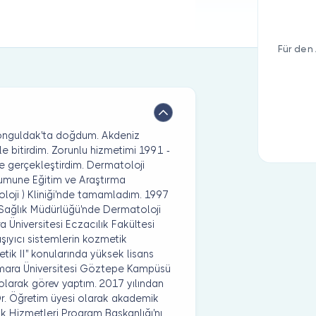
Für den 
 Zonguldak'ta doğdum. Akdeniz
ikle bitirdim. Zorunlu hizmetimi 1991 -
de gerçekleştirdim. Dermatoloji
 Numune Eğitim ve Araştırma
oloji ) Kliniği'nde tamamladım. 1997
 Sağlık Müdürlüğü'nde Dermatoloji
Üniversitesi Eczacılık Fakültesi
aşıyıcı sistemlerin kozmetik
metik II'' konularında yüksek lisans
armara Üniversitesi Göztepe Kampüsü
larak görev yaptım. 2017 yılından
 Dr. Öğretim üyesi olarak akademik
k Hizmetleri Program Başkanlığı'nı