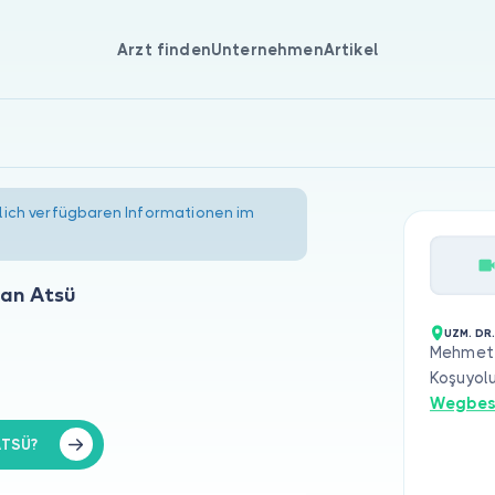
Arzt finden
Unternehmen
Artikel
lich verfügbaren Informationen im
lhan Atsü
UZM. DR.
Mehmet 
Koşuyol
Wegbes
ATSÜ?