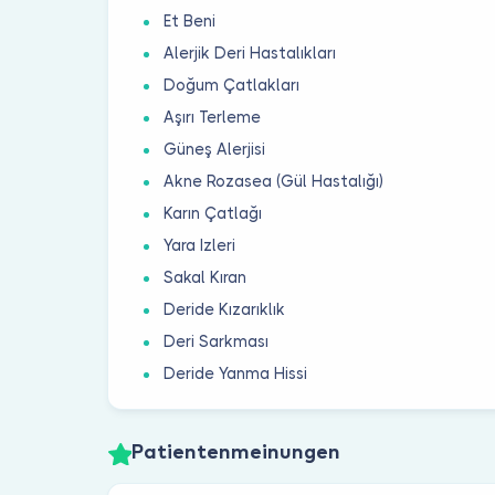
Et Beni
Alerjik Deri Hastalıkları
Doğum Çatlakları
Aşırı Terleme
Güneş Alerjisi
Akne Rozasea (Gül Hastalığı)
Karın Çatlağı
Yara Izleri
Sakal Kıran
Deride Kızarıklık
Deri Sarkması
Deride Yanma Hissi
Patientenmeinungen