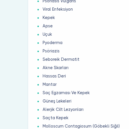
Psoriasis Vulgaris
Viral Enfeksiyon
Kepek
Apse
Uçuk
Pyoderma
Psöriazis
Seboreik Dermatit
Akne Skarları
Hassas Deri
Mantar
Saç Egzaması Ve Kepek
Güneş Lekeleri
Alerjik Cilt Lezyonları
Saçta Kepek
Molloscum Contagiosum (Göbekli Siğil)