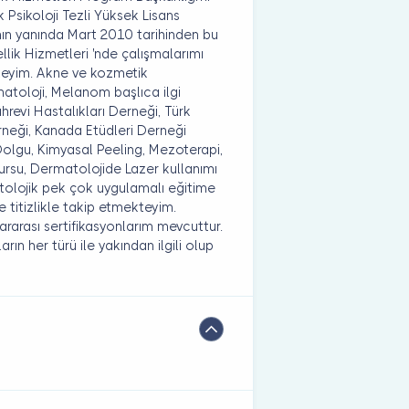
 Psikoloji Tezli Yüksek Lisans
ın yanında Mart 2010 tarihinden bu
lik Hizmetleri 'nde çalışmalarımı
kteyim. Akne ve kozmetik
atoloji, Melanom başlıca ilgi
ührevi Hastalıkları Derneği, Türk
neği, Kanada Etüdleri Derneği
 Dolgu, Kimyasal Peeling, Mezoterapi,
ursu, Dermatolojide Lazer kullanımı
tolojik pek çok uygulamalı eğitime
e titizlikle takip etmekteyim.
slararası sertifikasyonlarım mevcuttur.
rın her türü ile yakından ilgili olup