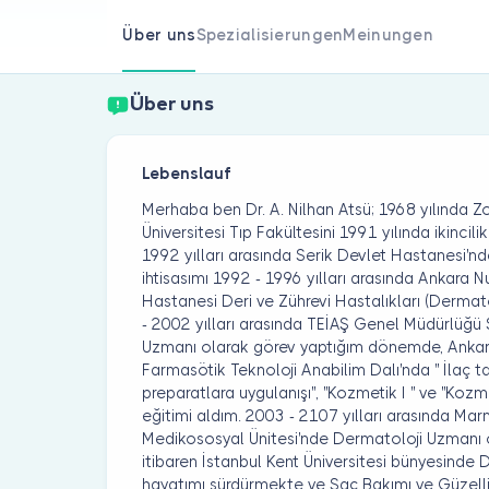
Über uns
Spezialisierungen
Meinungen
Über uns
Lebenslauf
Merhaba ben Dr. A. Nilhan Atsü; 1968 yılında
Üniversitesi Tıp Fakültesini 1991 yılında ikincil
1992 yılları arasında Serik Devlet Hastanesi'n
ihtisasımı 1992 - 1996 yılları arasında Ankara
Hastanesi Deri ve Zührevi Hastalıkları (Dermat
- 2002 yılları arasında TEİAŞ Genel Müdürlüğü
Uzmanı olarak görev yaptığım dönemde, Ankara 
Farmasötik Teknoloji Anabilim Dalı'nda '' İlaç t
preparatlara uygulanışı'', ''Kozmetik I '' ve ''Koz
eğitimi aldım. 2003 - 2107 yılları arasında M
Medikososyal Ünitesi'nde Dermatoloji Uzmanı o
itibaren İstanbul Kent Üniversitesi bünyesinde
hayatımı sürdürmekte ve Saç Bakımı ve Güzelli