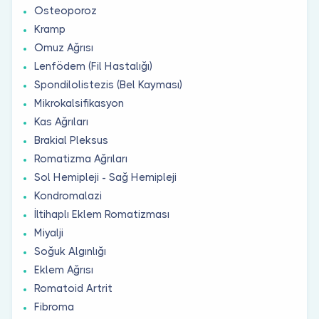
Osteoporoz
Kramp
Omuz Ağrısı
Lenfödem (Fil Hastalığı)
Spondilolistezis (Bel Kayması)
Mikrokalsifikasyon
Kas Ağrıları
Brakial Pleksus
Romatizma Ağrıları
Sol Hemipleji - Sağ Hemipleji
Kondromalazi
İltihaplı Eklem Romatizması
Miyalji
Soğuk Algınlığı
Eklem Ağrısı
Romatoid Artrit
Fibroma