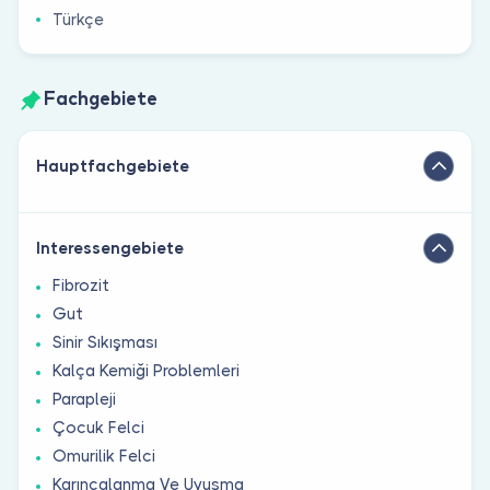
Türkçe
Fachgebiete
Hauptfachgebiete
Interessengebiete
Fibrozit
Gut
Sinir Sıkışması
Kalça Kemiği Problemleri
Parapleji
Çocuk Felci
Omurilik Felci
Karıncalanma Ve Uyuşma