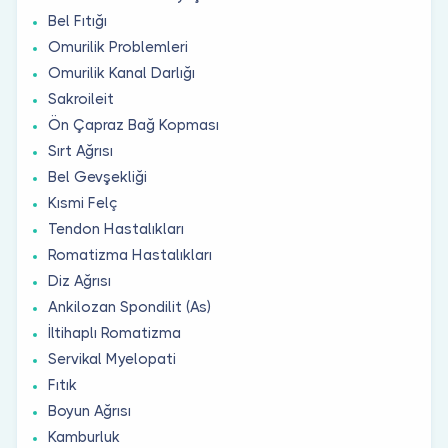
Bel Fıtığı
Omurilik Problemleri
Omurilik Kanal Darlığı
Sakroileit
Ön Çapraz Bağ Kopması
Sırt Ağrısı
Bel Gevşekliği
Kısmi Felç
Tendon Hastalıkları
Romatizma Hastalıkları
Diz Ağrısı
Ankilozan Spondilit (As)
İltihaplı Romatizma
Servikal Myelopati
Fıtık
Boyun Ağrısı
Kamburluk