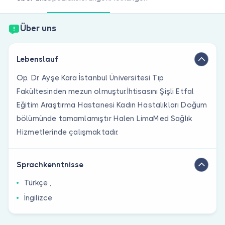
Sind Sie Arzt?
Über uns
Lebenslauf
Op. Dr. Ayşe Kara İstanbul Üniversitesi Tıp
Fakültesinden mezun olmuştur.İhtisasını Şişli Etfal
Eğitim Araştırma Hastanesi Kadın Hastalıkları Doğum
bölümünde tamamlamıştır Halen LimaMed Sağlık
Hizmetlerinde çalışmaktadır.
Sprachkenntnisse
Türkçe ,
İngilizce