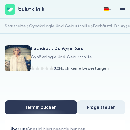
Startseite
Gynäkologie Und Geburtshilfe
Fachärztl. Dr. Ayş
Jetzt registrieren
Anmelden
Fachärztl. Dr. Ayşe Kara
Gynäkologie Und Geburtshilfe
0.0
Noch keine Bewertungen
Über uns
Für Patienten
Termin buchen
Frage stellen
Für Ärzte
Über uns
Spezialisierungen
Meinungen