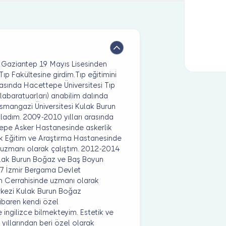
a Gaziantep 19 Mayıs Lisesinden
ıp Fakültesine girdim.Tıp eğitimini
asında Hacettepe Üniversitesi Tıp
 labaratuarları) anabilim dalında
Osmangazi Üniversitesi Kulak Burun
ladım. 2009-2010 yılları arasında
ytepe Asker Hastanesinde askerlik
k Eğitim ve Araştırma Hastanesinde
uzmanı olarak çalıştım. 2012-2014
lak Burun Boğaz ve Baş Boyun
17 İzmir Bergama Devlet
 Cerrahisinde uzmanı olarak
kezi Kulak Burun Boğaz
tibaren kendi özel
ngilizce bilmekteyim. Estetik ve
k yıllarından beri özel olarak