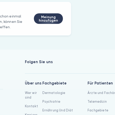
 schon einmal
Meinung
hinzufügen
n, können Sie
reffen.
Folgen Sie uns
Über uns
Fachgebiete
Für Patienten
Wer wir
Dermatologie
Ärzte und Fachä
sind
Psychiatrie
Telemedizin
Kontakt
Ernährung Und Diät
Fachgebiete
Karriere