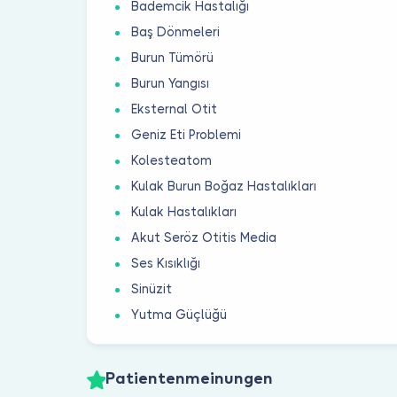
Bademcik Hastalığı
Baş Dönmeleri
Burun Tümörü
Burun Yangısı
Eksternal Otit
Geniz Eti Problemi
Kolesteatom
Kulak Burun Boğaz Hastalıkları
Kulak Hastalıkları
Akut Seröz Otitis Media
Ses Kısıklığı
Sinüzit
Yutma Güçlüğü
Patientenmeinungen