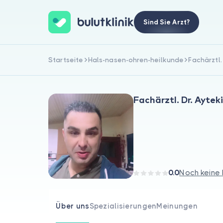
Sind Sie Arzt?
Startseite
Hals-nasen-ohren-heilkunde
Fachärztl.
Fachärztl. Dr. Aytek
0.0
Noch keine
Über uns
Spezialisierungen
Meinungen