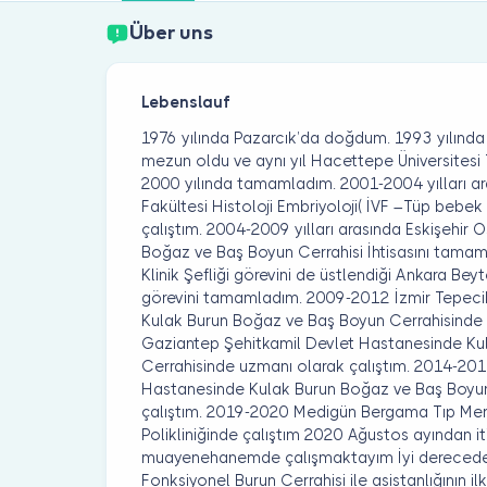
Über uns
Lebenslauf
1976 yılında Pazarcık’da doğdum. 1993 yılınd
mezun oldu ve aynı yıl Hacettepe Üniversitesi T
2000 yılında tamamladım. 2001-2004 yılları ar
Fakültesi Histoloji Embriyoloji( İVF –Tüp bebek
çalıştım. 2004-2009 yılları arasında Eskişehir 
Boğaz ve Baş Boyun Cerrahisi İhtisasını tamam
Klinik Şefliği görevini de üstlendiği Ankara Be
görevini tamamladım. 2009-2012 İzmir Tepeci
Kulak Burun Boğaz ve Baş Boyun Cerrahisinde 
Gaziantep Şehitkamil Devlet Hastanesinde Ku
Cerrahisinde uzmanı olarak çalıştım. 2014-20
Hastanesinde Kulak Burun Boğaz ve Baş Boyun
çalıştım. 2019-2020 Medigün Bergama Tıp Mer
Polikliniğinde çalıştım 2020 Ağustos ayından i
muayenehanemde çalışmaktayım İyi derecede i
Fonksiyonel Burun Cerrahisi ile asistanlığının il