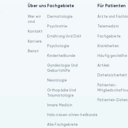
Über uns
Fachgebiete
Für Patienten
Wer wir
Dermatologie
Ärzte und Fachä
sind
Psychiatrie
Telemedizin
Kontakt
Ernährung Und Diät
Fachgebiete
Karriere
Psychologie
Krankheiten
Beirat
Kinderheilkunde
Häufig gestellte
Gynäkologie Und
Artikel
Geburtshilfe
Datensicherheit
Neurologie
Patienten-
Orthopädie Und
Mitgliedschafts
Traumatologie
Patienten-Daten
Innere Medizin
Hals-nasen-ohren-heilkunde
Alle Fachgebiete