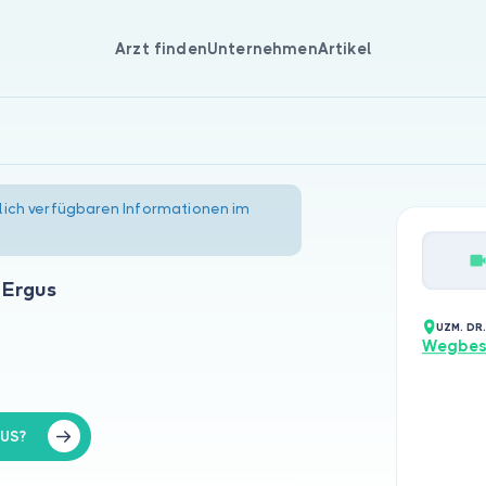
Arzt finden
Unternehmen
Artikel
lich verfügbaren Informationen im
n Ergus
UZM. DR
Wegbes
GUS?