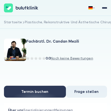
Startseite
Plastische, Rekonstruktive Und Ästhetische Chirur
Jetzt registrieren
Anmelden
Fachärztl. Dr. Candan Mezili
0.0
Noch keine Bewertungen
Über uns
Für Patienten
Termin buchen
Frage stellen
Für Ärzte
Über uns
Spezialisierungen
Meinungen