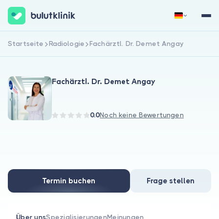
Startseite
Radiologie
Fachärztl. Dr. Demet Angay
Jetzt registrieren
Anmelden
Fachärztl. Dr. Demet Angay
0.0
Noch keine Bewertungen
Über uns
Für Patienten
Termin buchen
Frage stellen
Für Ärzte
Über uns
Spezialisierungen
Meinungen