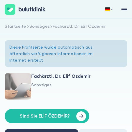
Startseite
Sonstiges
Fachärztl. Dr. Elif Özdemir
Jetzt registrieren
Anmelden
Diese Profilseite wurde automatisch aus
öffentlich verfügbaren Informationen im
Internet erstellt.
Fachärztl. Dr. Elif Özdemir
Sonstiges
Über uns
Für Patienten
Für Ärzte
Sind Sie ELİF ÖZDEMİR?