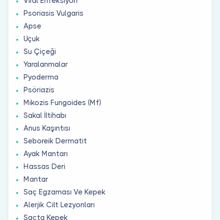
Viral Enfeksiyon
Psoriasis Vulgaris
Apse
Uçuk
Su Çiçeği
Yaralanmalar
Pyoderma
Psöriazis
Mikozis Fungoides (Mf)
Sakal İltihabı
Anus Kaşıntısı
Seboreik Dermatit
Ayak Mantarı
Hassas Deri
Mantar
Saç Egzaması Ve Kepek
Alerjik Cilt Lezyonları
Saçta Kepek