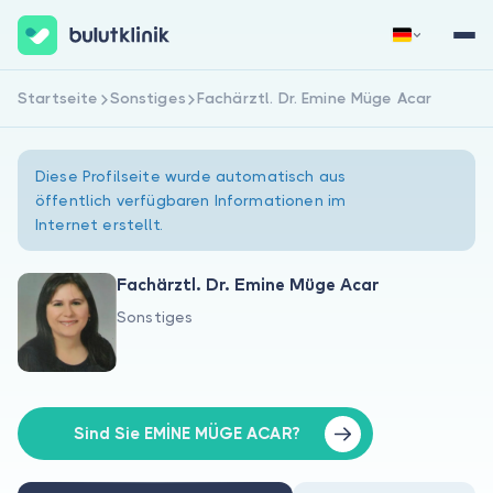
Startseite
Sonstiges
Fachärztl. Dr. Emine Müge Acar
Jetzt registrieren
Anmelden
Diese Profilseite wurde automatisch aus
öffentlich verfügbaren Informationen im
Internet erstellt.
Fachärztl. Dr. Emine Müge Acar
Sonstiges
Über uns
Für Patienten
Für Ärzte
Sind Sie EMİNE MÜGE ACAR?