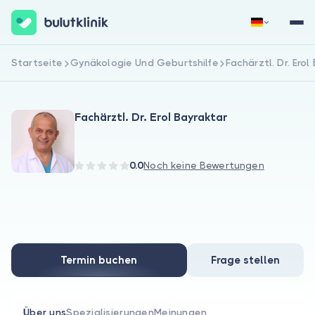
Startseite
Gynäkologie Und Geburtshilfe
Fachärztl. Dr. Erol
Jetzt registrieren
Anmelden
Fachärztl. Dr. Erol Bayraktar
0.0
Noch keine Bewertungen
Über uns
Für Patienten
Termin buchen
Frage stellen
Für Ärzte
Über uns
Spezialisierungen
Meinungen