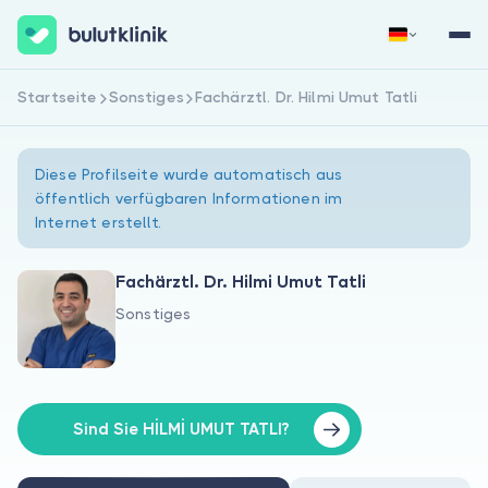
Startseite
Sonstiges
Fachärztl. Dr. Hilmi Umut Tatli
Jetzt registrieren
Anmelden
Diese Profilseite wurde automatisch aus
öffentlich verfügbaren Informationen im
Internet erstellt.
Fachärztl. Dr. Hilmi Umut Tatli
Sonstiges
Über uns
Für Patienten
Für Ärzte
Sind Sie HİLMİ UMUT TATLI?