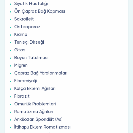
Siyatik Hastalığı
Ön Çapraz Bağ Kopması
Sakroileit
Osteoporoz
Kramp
Tenisçi Dirseği
Gtos
Boyun Tutulması
Migren
Çapraz Bağ Yaralanmaları
Fibromiyalji
Kalça Eklemi Ağrıları
Fibrozit
Omurilik Problemleri
Romatizma Ağrıları
Ankilozan Spondilit (As)
İltihaplı Eklem Romatizması