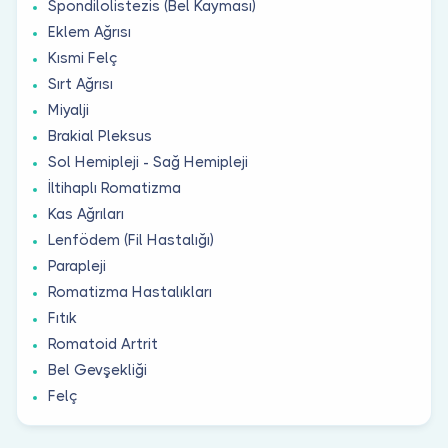
Spondilolistezis (Bel Kayması)
Eklem Ağrısı
Kısmi Felç
Sırt Ağrısı
Miyalji
Brakial Pleksus
Sol Hemipleji - Sağ Hemipleji
İltihaplı Romatizma
Kas Ağrıları
Lenfödem (Fil Hastalığı)
Parapleji
Romatizma Hastalıkları
Fıtık
Romatoid Artrit
Bel Gevşekliği
Felç