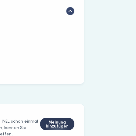
İ İNEL schon einmal
Meinung
hinzufügen
n, können Sie
reffen.