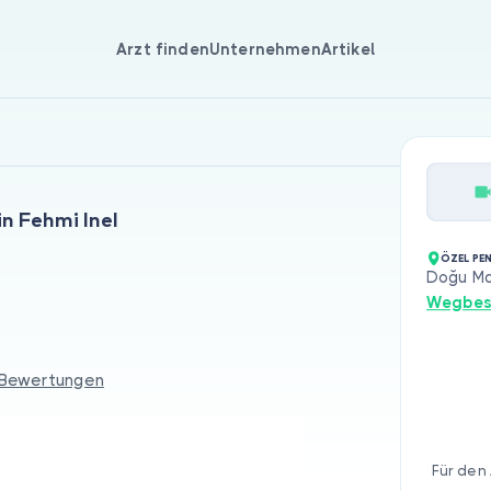
Arzt finden
Unternehmen
Artikel
in Fehmi Inel
ÖZEL PE
Doğu Mah
Wegbes
 Bewertungen
Für den 