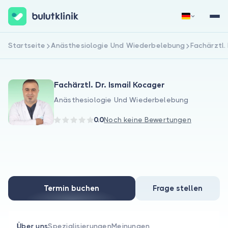
Startseite
Anästhesiologie Und Wiederbelebung
Fachärztl.
Jetzt registrieren
Anmelden
Fachärztl. Dr. Ismail Kocager
Anästhesiologie Und Wiederbelebung
0.0
Noch keine Bewertungen
Über uns
Für Patienten
Termin buchen
Frage stellen
Für Ärzte
Über uns
Spezialisierungen
Meinungen