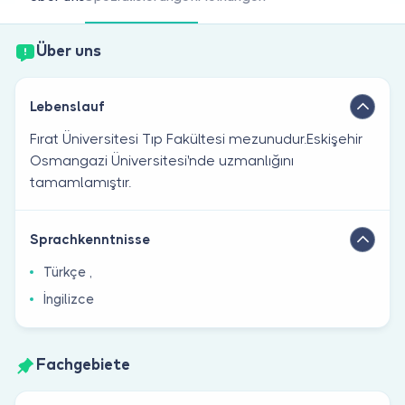
Sind Sie Arzt?
Über uns
Lebenslauf
Fırat Üniversitesi Tıp Fakültesi mezunudur.Eskişehir
Osmangazi Üniversitesi'nde uzmanlığını
tamamlamıştır.
Sprachkenntnisse
Türkçe ,
İngilizce
Fachgebiete