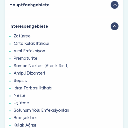
Hauptfachgebiete
Interessengebiete
Zatürree
Orta Kulak İltihabı
Viral Enfeksiyon
Prematürite
Saman Nezlesi (Alerjik Rinit)
Amipli Dizanteri
Sepsis
İdrar Torbası İltihabı
Nezle
Üşütme
Solunum Yolu Enfeksiyonları
Bronşektazi
Kulak Ağrısı