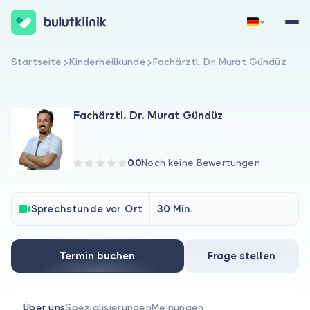
Startseite
Kinderheilkunde
Fachärztl. Dr. Murat Gündüz
Jetzt registrieren
Anmelden
Fachärztl. Dr. Murat Gündüz
0.0
Noch keine Bewertungen
Über uns
Sprechstunde vor Ort
30 Min.
Für Patienten
Termin buchen
Frage stellen
Für Ärzte
Über uns
Spezialisierungen
Meinungen