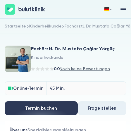
Startseite
Kinderheilkunde
Fachärztl. Dr. Mustafa Çağlar Yö
Jetzt registrieren
Anmelden
Fachärztl. Dr. Mustafa Çağlar Yörgüç
Kinderheilkunde
0.0
Noch keine Bewertungen
Über uns
Online-Termin
45 Min.
Für Patienten
Termin buchen
Frage stellen
Für Ärzte
Über uns
Spezialisierungen
Meinungen