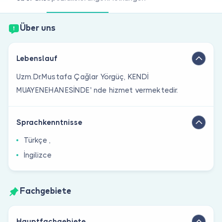
Sind Sie Arzt?
Über uns
Lebenslauf
Uzm.Dr.Mustafa Çağlar Yörgüç, KENDİ
MUAYENEHANESİNDE' nde hizmet vermektedir.
Sprachkenntnisse
Türkçe ,
İngilizce
Fachgebiete
Hauptfachgebiete