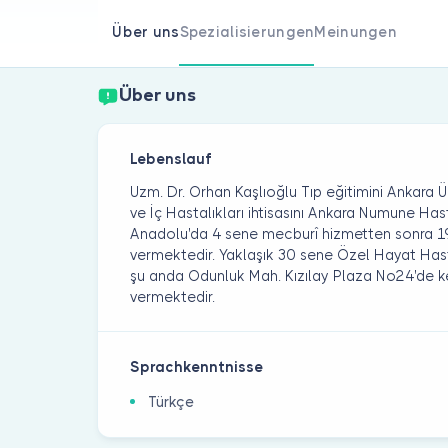
Über uns
Spezialisierungen
Meinungen
Über uns
Lebenslauf
Uzm. Dr. Orhan Kaşlıoğlu Tıp eğitimini Ankara Ü
ve İç Hastalıkları ihtisasını Ankara Numune H
Anadolu'da 4 sene mecburî hizmetten sonra 198
vermektedir. Yaklaşık 30 sene Özel Hayat Has
şu anda Odunluk Mah. Kızılay Plaza No24'de 
vermektedir.
Sprachkenntnisse
Türkçe