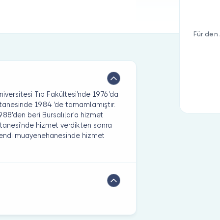
Für den 
niversitesi Tıp Fakültesi'nde 1976'da
astanesinde 1984 'de tamamlamıştır.
8'den beri Bursalılar'a hizmet
tanesi'nde hizmet verdikten sonra
kendi muayenehanesinde hizmet