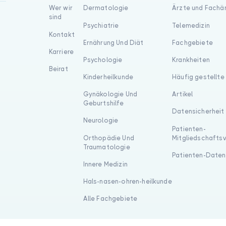
Wer wir
Dermatologie
Ärzte und Fachä
sind
Psychiatrie
Telemedizin
Kontakt
Ernährung Und Diät
Fachgebiete
Karriere
Psychologie
Krankheiten
Beirat
Kinderheilkunde
Häufig gestellte
Gynäkologie Und
Artikel
Geburtshilfe
Datensicherheit
Neurologie
Patienten-
Orthopädie Und
Mitgliedschafts
Traumatologie
Patienten-Daten
Innere Medizin
Hals-nasen-ohren-heilkunde
Alle Fachgebiete