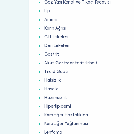
Göz Yaşı Kanal Ve Tıkaç Tedavisi
Itp
Anemi
Karın Ağrısı
Cilt Lekeleri
Deri Lekeleri
Gastrit
Akut Gastroenterit (İshal)
Tiroid Guatr
Halsizlik
Havale
Hazımsızlık
Hiperlipidemi
Karaciğer Hastalıkları
Karaciğer Yağlanması
Lenfoma