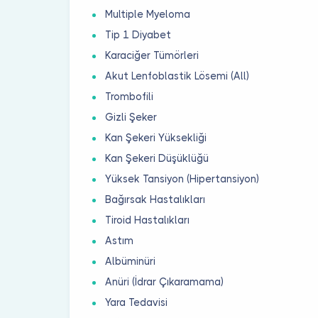
Multiple Myeloma
Tip 1 Diyabet
Karaciğer Tümörleri
Akut Lenfoblastik Lösemi (All)
Trombofili
Gizli Şeker
Kan Şekeri Yüksekliği
Kan Şekeri Düşüklüğü
Yüksek Tansiyon (Hipertansiyon)
Bağırsak Hastalıkları
Tiroid Hastalıkları
Astım
Albüminüri
Anüri (İdrar Çıkaramama)
Yara Tedavisi