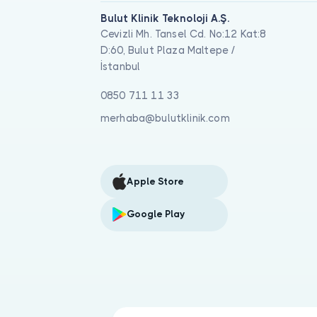
Bulut Klinik Teknoloji A.Ş.
Cevizli Mh. Tansel Cd. No:12 Kat:8
D:60, Bulut Plaza Maltepe /
İstanbul
0850 711 11 33
merhaba@bulutklinik.com
Apple Store
Google Play