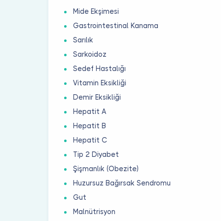
Mide Ekşimesi
Gastrointestinal Kanama
Sarılık
Sarkoidoz
Sedef Hastalığı
Vitamin Eksikliği
Demir Eksikliği
Hepatit A
Hepatit B
Hepatit C
Tip 2 Diyabet
Şişmanlık (Obezite)
Huzursuz Bağırsak Sendromu
Gut
Malnütrisyon