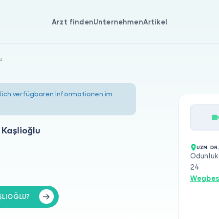
Arzt finden
Unternehmen
Artikel
u
lich verfügbaren Informationen im
 Kaşlioğlu
UZM. DR
Odunluk 
24
Wegbes
ŞLIOĞLU?