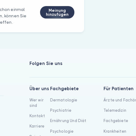
schon einmal
Meinung
hinzufügen
n, können Sie
reffen.
Folgen Sie uns
Über uns
Fachgebiete
Für Patienten
Wer wir
Dermatologie
Ärzte und Fachä
sind
Psychiatrie
Telemedizin
Kontakt
Ernährung Und Diät
Fachgebiete
Karriere
Psychologie
Krankheiten