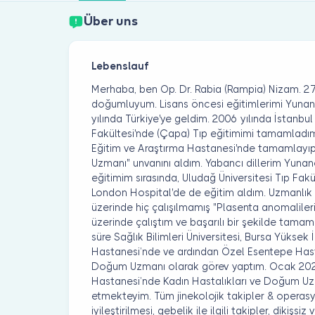
Über uns
Lebenslauf
Merhaba, ben Op. Dr. Rabia (Rampia) Nizam. 2
doğumluyum. Lisans öncesi eğitimlerimi Yuna
yılında Türkiye'ye geldim. 2006 yılında İstanbul 
Fakültesi'nde (Çapa) Tıp eğitimimi tamamladım.
Eğitim ve Araştırma Hastanesi'nde tamamlayıp
Uzmanı" unvanını aldım. Yabancı dillerim Yunanc
eğitimim sırasında, Uludağ Üniversitesi Tıp Fak
London Hospital'de de eğitim aldım. Uzmanlı
üzerinde hiç çalışılmamış "Plasenta anomaliler
üzerinde çalıştım ve başarılı bir şekilde tama
süre Sağlık Bilimleri Üniversitesi, Bursa Yüksek 
Hastanesi’nde ve ardından Özel Esentepe Hast
Doğum Uzmanı olarak görev yaptım. Ocak 2020
Hastanesi’nde Kadın Hastalıkları ve Doğum 
etmekteyim. Tüm jinekolojik takipler & operasy
iyileştirilmesi, gebelik ile ilgili takipler, dikişs