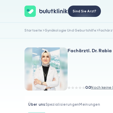
Sind Sie Arzt?
Startseite
Gynäkologie Und Geburtshilfe
Fachärzt
Fachärztl. Dr. Rabi
0.0
Noch keine
Über uns
Spezialisierungen
Meinungen