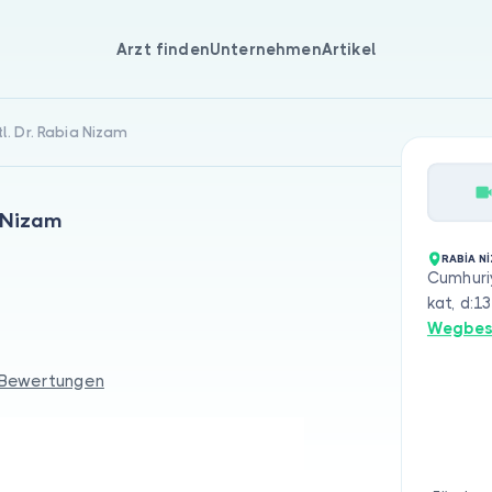
Arzt finden
Unternehmen
Artikel
l. Dr. Rabia Nizam
a Nizam
RABİA N
Cumhuriy
kat, d:13
Wegbes
 Bewertungen