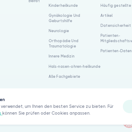
Beirat
Kinderheilkunde
Häufig gestellte
Gynäkologie Und
Artikel
Geburtshilfe
Datensicherheit
Neurologie
Patienten-
Orthopädie Und
Mitgliedschafts
Traumatologie
Patienten-Daten
Innere Medizin
Hals-nasen-ohren-heilkunde
Alle Fachgebiete
gen
verwendet, um Ihnen den besten Service zu bieten. Für
es
können Sie prüfen oder Cookies anpassen.
hte vorbehalten