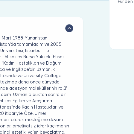
Für den 
7 Mart 1988, Yunanistan
nistan'da tamamladım ve 2005
Üniversitesi, İstanbul Tıp
 İhtisasımı Bursa Yüksek İhtisas
 "Kadın Hastalıkları ve Doğum
a ve İngilizce'dir. Uzmanlık
ültesinde ve University College
k tezimde daha önce dünyada
inde adezyon moleküllerinin rolü"
mladım. Uzman olduktan sonra bir
İhtisas Eğitim ve Araştırma
anesi'nde Kadın Hastalıkları ve
 itibariyle Özel Jimer
Uzmanı olarak mesleğime devam
onlar, ameliyatsız idrar kaçırmanın
iz vajinal estetik, vajen beyazlatma,