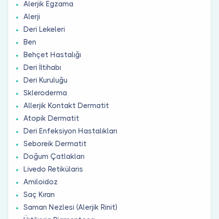
Alerjik Egzama
Alerji
Deri Lekeleri
Ben
Behçet Hastalığı
Deri İltihabı
Deri Kuruluğu
Skleroderma
Allerjik Kontakt Dermatit
Atopik Dermatit
Deri Enfeksiyon Hastalıkları
Seboreik Dermatit
Doğum Çatlakları
Livedo Retikülaris
Amiloidoz
Saç Kıran
Saman Nezlesi (Alerjik Rinit)