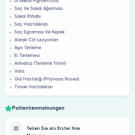
Ürtikeria Pigmentosa
Saç Ve Sakal Ağarması
Sakal İltihabı
Saç Hastalıkları
Saç Egzaması Ve Kepek
Alerjik Cilt Lezyonları
Aşırı Terleme
El Terlemesi
Anhidroz (Terleme Yitimi)
Varis
Gül Hastalığı (Pityriasis Rosea)
Tırnak Hastalıkları
Patientenmeinungen
Teilen Sie als Erster Ihre