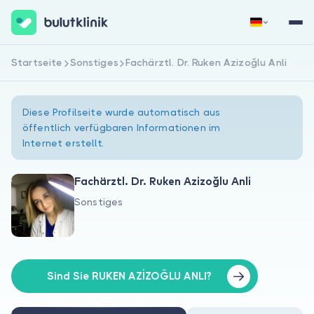
Startseite
Sonstiges
Fachärztl. Dr. Ruken Azizoğlu Anli
Jetzt registrieren
Anmelden
Diese Profilseite wurde automatisch aus
öffentlich verfügbaren Informationen im
Internet erstellt.
Fachärztl. Dr. Ruken Azizoğlu Anli
Sonstiges
Über uns
Für Patienten
Für Ärzte
Sind Sie RUKEN AZİZOĞLU ANLI?