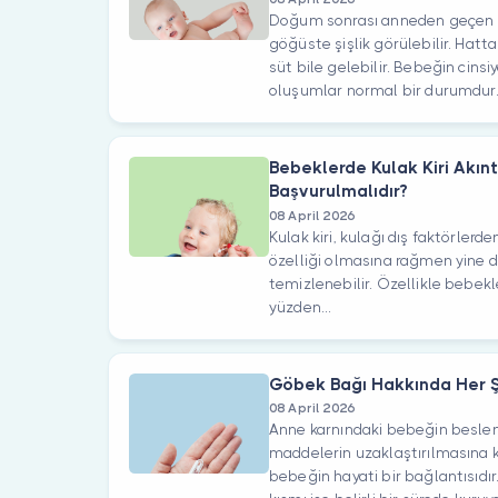
Doğum sonrası anneden geçen 
göğüste şişlik görülebilir. Ha
süt bile gelebilir. Bebeğin cins
oluşumlar normal bir durumdur. Dı
Bebeklerde Kulak Kiri Akın
Başvurulmalıdır?
08 April 2026
Kulak kiri, kulağı dış faktörlerd
özelliği olmasına rağmen yine de
temizlenebilir. Özellikle bebekle
yüzden...
Göbek Bağı Hakkında Her 
08 April 2026
Anne karnındaki bebeğin beslen
maddelerin uzaklaştırılmasına k
bebeğin hayati bir bağlantısıdır