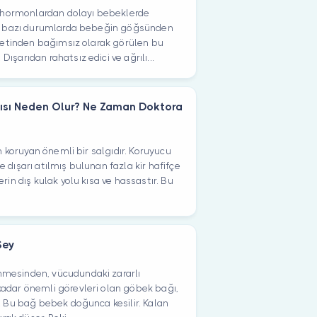
hormonlardan dolayı bebeklerde
tta bazı durumlarda bebeğin göğsünden
iyetinden bağımsız olarak görülen bu
şarıdan rahatsız edici ve ağrılı...
tısı Neden Olur? Ne Zaman Doktora
en koruyan önemli bir salgıdır. Koruyucu
 dışarı atılmış bulunan fazla kir hafifçe
rin dış kulak yolu kısa ve hassastır. Bu
Şey
mesinden, vücudundaki zararlı
adar önemli görevleri olan göbek bağı,
. Bu bağ bebek doğunca kesilir. Kalan