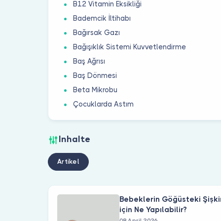
B12 Vitamin Eksikliği
Bademcik İltihabı
Bağırsak Gazı
Bağışıklık Sistemi Kuvvetlendirme
Baş Ağrısı
Baş Dönmesi
Beta Mikrobu
Çocuklarda Astım
Inhalte
Artikel
Bebeklerin Göğüsteki Şişkin
için Ne Yapılabilir?
08 April 2026