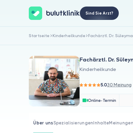
Sind Sie Arzt?
Startseite
Kinderheilkunde
Fachärztl. Dr. Süleyma
Fachärztl. Dr. Süle
Kinderheilkunde
5.0
30 Meinung
Online-Termin
Über uns
Spezialisierungen
Inhalte
Meinunge