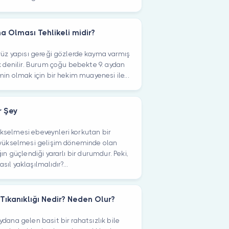
 Olması Tehlikeli midir?
 yüz yapısı gereği gözlerde kayma varmış
k denilir. Burum çoğu bebekte 9. aydan
min olmak için bir hekim muayenesi ile...
r Şey
kselmesi ebeveynleri korkutan bir
n yükselmesi gelişim döneminde olan
ın güçlendiği yararlı bir durumdur. Peki,
ıl yaklaşılmalıdır?...
Tıkanıklığı Nedir? Neden Olur?
dana gelen basit bir rahatsızlık bile