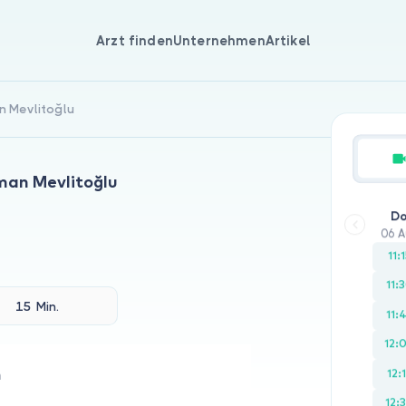
Arzt finden
Unternehmen
Artikel
n Mevlitoğlu
yman Mevlitoğlu
D
06 A
11:
11:
15 Min.
11:
12:
12:
n
12: