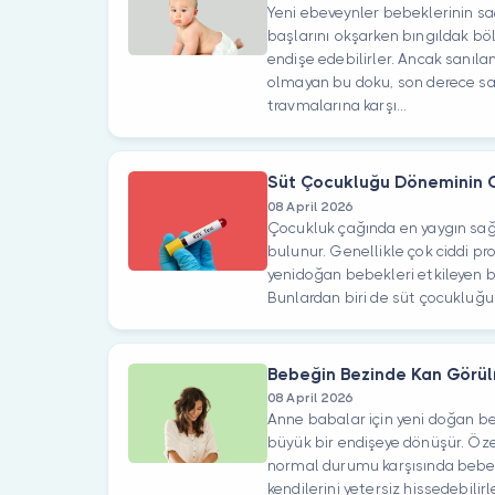
Yeni ebeveynler bebeklerinin saç
başlarını okşarken bıngıldak bö
endişe edebilirler. Ancak sanıla
olmayan bu doku, son derece sa
travmalarına karşı...
Süt Çocukluğu Döneminin 
08 April 2026
Çocukluk çağında en yaygın sağl
bulunur. Genellikle çok ciddi p
yenidoğan bebekleri etkileyen baz
Bunlardan biri de süt çocukluğu 
Bebeğin Bezinde Kan Görü
08 April 2026
Anne babalar için yeni doğan be
büyük bir endişeye dönüşür. Öze
normal durumu karşısında bebek
kendilerini yetersiz hissedebilir