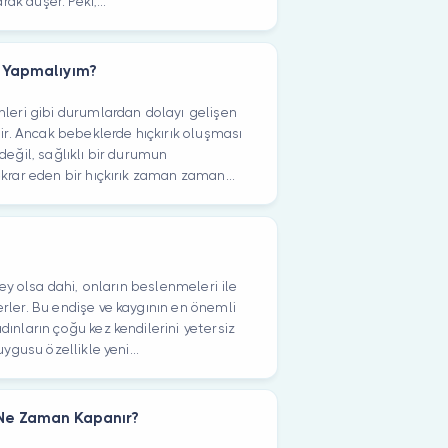
rak düşer. Peki,...
e Yapmalıyım?
mleri gibi durumlardan dolayı gelişen
lir. Ancak bebeklerde hıçkırık oluşması
değil, sağlıklı bir durumun
krar eden bir hıçkırık zaman zaman...
rey olsa dahi, onların beslenmeleri ile
rler. Bu endişe ve kaygının en önemli
ınların çoğu kez kendilerini yetersiz
ygusu özellikle yeni...
 Ne Zaman Kapanır?