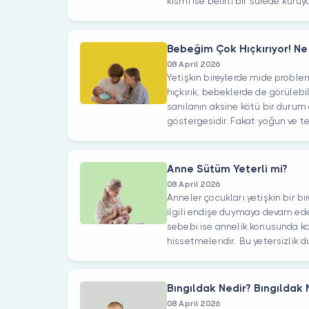
kısmı ise belirli bir sürede kuruya
Bebeğim Çok Hıçkırıyor! N
08 April 2026
Yetişkin bireylerde mide proble
hıçkırık, bebeklerde de görülebi
sanılanın aksine kötü bir durum 
göstergesidir. Fakat yoğun ve te
Anne Sütüm Yeterli mi?
08 April 2026
Anneler çocukları yetişkin bir bi
ilgili endişe duymaya devam ede
sebebi ise annelik konusunda kad
hissetmeleridir. Bu yetersizlik du
Bıngıldak Nedir? Bıngıldak
08 April 2026