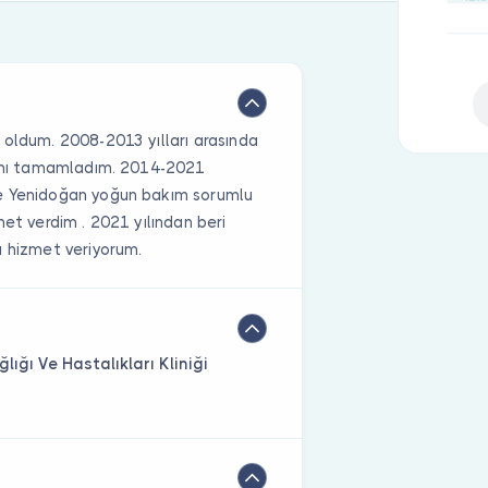
12:
13:
13:
13:
 oldum. 2008-2013 yılları arasında
asımı tamamladım. 2014-2021
14:
de Yenidoğan yoğun bakım sorumlu
15:
met verdim . 2021 yılından beri
15:
a hizmet veriyorum.
15:
15:
16:
ığı Ve Hastalıkları Kliniği
16:
16:
16: