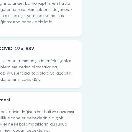
ını tararken, banyo yaptırırken hatta
lgelerine zarar vereceklerini düşünerek
nın aksine aşırı yumuşak ve hassas
ğlamdır ve bebeklerde kafa
COVİD-19’u: RSV
ık sorunlarının başında enfeksiyonlar
roblemlere neden olmasalar da,
ı virüsler ciddi tablolara yol açabilir.
döneminin covid-19'u...
lmesi
beklerinin değişen her hali ve davranışı
llikle anneler bebeklerinin birçok
lerine iyi bakamadıklarını düşünüp
ler. Yeni doğan bebeklerin...