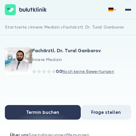
Startseite
Innere Medizin
Fachärztl. Dr. Tural Ganbarov
Jetzt registrieren
Anmelden
Fachärztl. Dr. Tural Ganbarov
Innere Medizin
0.0
Noch keine Bewertungen
Über uns
Für Patienten
Termin buchen
Frage stellen
Für Ärzte
Über uns
Spezialisierungen
Meinungen