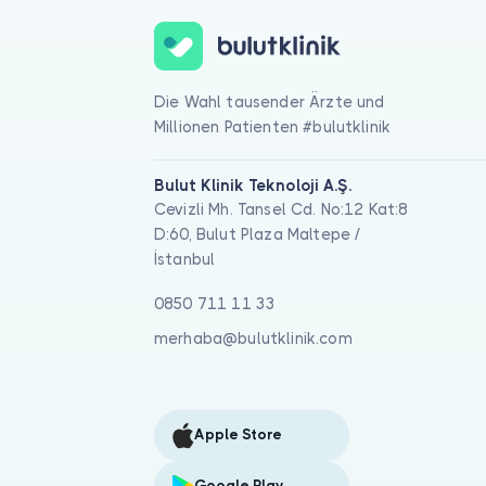
Die Wahl tausender Ärzte und
Millionen Patienten #bulutklinik
Bulut Klinik Teknoloji A.Ş.
Cevizli Mh. Tansel Cd. No:12 Kat:8
D:60, Bulut Plaza Maltepe /
İstanbul
0850 711 11 33
merhaba@bulutklinik.com
Apple Store
Google Play