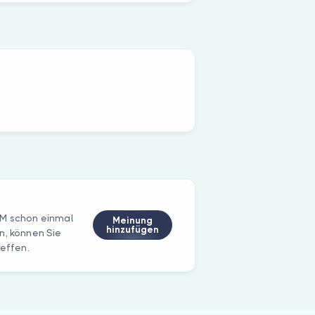
ÜM schon einmal
Meinung
hinzufügen
n, können Sie
reffen.