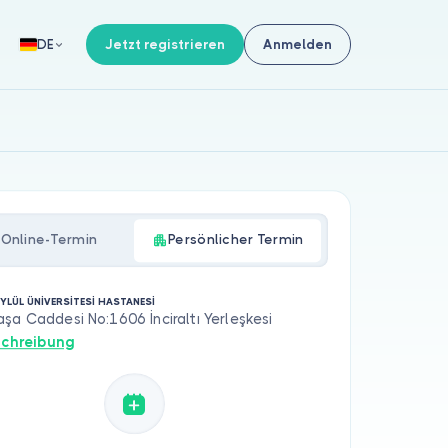
Jetzt registrieren
Anmelden
DE
Online-Termin
Persönlicher Termin
YLÜL ÜNİVERSİTESİ HASTANESİ
şa Caddesi No:1606 İnciraltı Yerleşkesi
chreibung