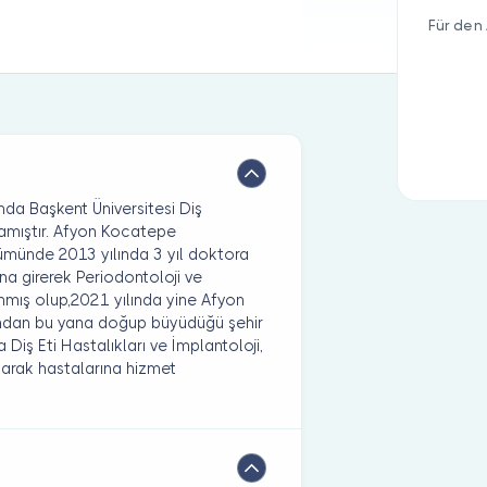
Für den 
nda Başkent Üniversitesi Diş
lamıştır. Afyon Kocatepe
lümünde 2013 yılında 3 yıl doktora
ına girerek Periodontoloji ve
mış olup,2021 yılında yine Afyon
lından bu yana doğup büyüdüğü şehir
iş Eti Hastalıkları ve İmplantoloji,
arak hastalarına hizmet