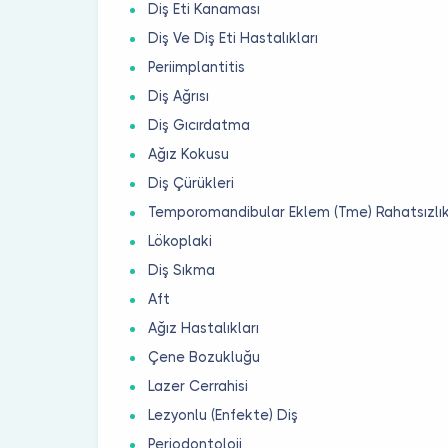
Diş Eti Kanaması
Diş Ve Diş Eti Hastalıkları
Periimplantitis
Diş Ağrısı
Diş Gıcırdatma
Ağız Kokusu
Diş Çürükleri
Temporomandibular Eklem (Tme) Rahatsızlık
Lökoplaki
Diş Sıkma
Aft
Ağız Hastalıkları
Çene Bozukluğu
Lazer Cerrahisi
Lezyonlu (Enfekte) Diş
Periodontoloji