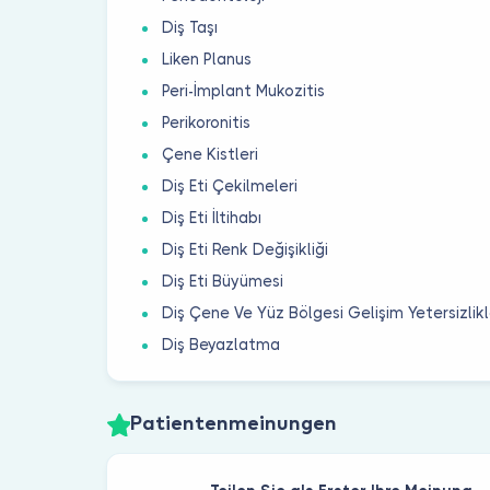
Diş Taşı
Liken Planus
Peri-İmplant Mukozitis
Perikoronitis
Çene Kistleri
Diş Eti Çekilmeleri
Diş Eti İltihabı
Diş Eti Renk Değişikliği
Diş Eti Büyümesi
Diş Çene Ve Yüz Bölgesi Gelişim Yetersizlikl
Diş Beyazlatma
Patientenmeinungen