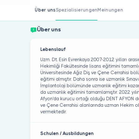
Über uns
Spezialisierungen
Meinungen
Über uns
Lebenslauf
Uzm. Dt. Esin Evrenkaya 2007-2012 yılları arası
Hekimliği Fakültesinde lisans eğitimini tamam
Üniversitesinde Ağız Diş ve Çene Cerrahisi bö
eğitimi almıştır. Daha sonra ise uzmanlık Sınav
İmplantoloji bölümünde uzmanlık eğitimi kazan
da uzmanlık eğitimini tamamlamıştır. 2022 yı
Afyon'da kurucu ortağı olduğu DENT AFYON da D
ve Çene Cerrahisi alanlarında uzman Hekim ol
vermektedir.
Schulen / Ausbildungen