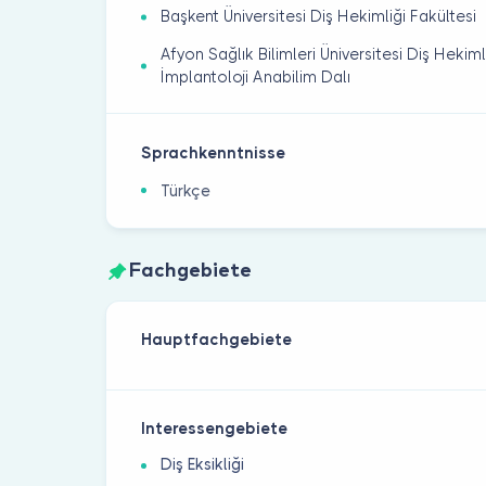
Başkent Üniversitesi Diş Hekimliği Fakültesi
Afyon Sağlık Bilimleri Üniversitesi Diş Hekiml
İmplantoloji Anabilim Dalı
Sprachkenntnisse
Türkçe
Fachgebiete
Hauptfachgebiete
Interessengebiete
Diş Eksikliği