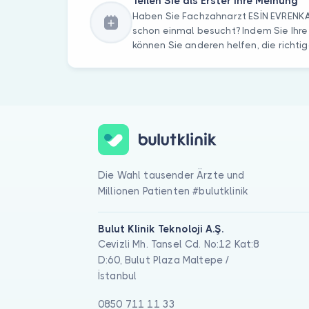
Teilen Sie als Erster Ihre Meinung
Haben Sie Fachzahnarzt ESİN EVREN
schon einmal besucht? Indem Sie Ihre
können Sie anderen helfen, die richtig
Die Wahl tausender Ärzte und
Millionen Patienten #bulutklinik
Bulut Klinik Teknoloji A.Ş.
Cevizli Mh. Tansel Cd. No:12 Kat:8
D:60, Bulut Plaza Maltepe /
İstanbul
0850 711 11 33