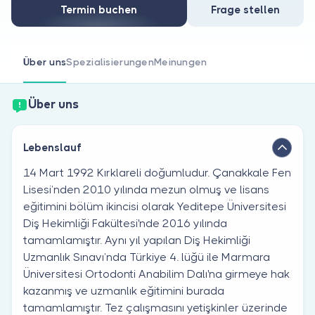
Sind Sie Arzt?
Termin buchen
Frage stellen
Über uns
Spezialisierungen
Meinungen
Über uns
Lebenslauf
14 Mart 1992 Kırklareli doğumludur. Çanakkale Fen
Lisesi’nden 2010 yılında mezun olmuş ve lisans
eğitimini bölüm ikincisi olarak Yeditepe Üniversitesi
Diş Hekimliği Fakültesi'nde 2016 yılında
tamamlamıştır. Aynı yıl yapılan Diş Hekimliği
Uzmanlık Sınavı’nda Türkiye 4. lüğü ile Marmara
Üniversitesi Ortodonti Anabilim Dalı'na girmeye hak
kazanmış ve uzmanlık eğitimini burada
tamamlamıştır. Tez çalışmasını yetişkinler üzerinde