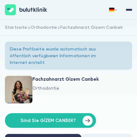
Startseite
Orthodontie
Fachzahnarzt Gizem Canbek
Jetzt registrieren
Anmelden
Diese Profilseite wurde automatisch aus
öffentlich verfügbaren Informationen im
Internet erstellt.
Fachzahnarzt Gizem Canbek
Orthodontie
Über uns
Für Patienten
Für Ärzte
Sind Sie GİZEM CANBEK?