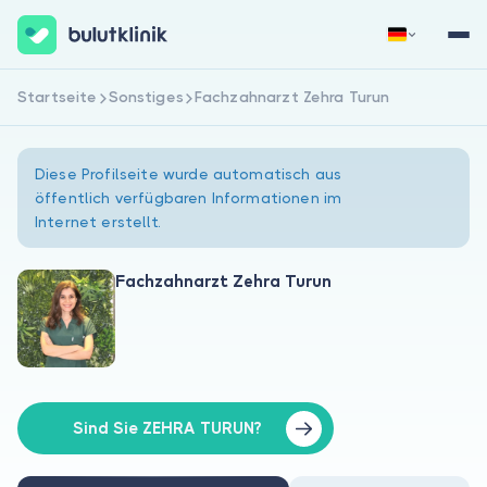
Startseite
Sonstiges
Fachzahnarzt Zehra Turun
Jetzt registrieren
Anmelden
Diese Profilseite wurde automatisch aus
öffentlich verfügbaren Informationen im
Internet erstellt.
Fachzahnarzt Zehra Turun
Über uns
Für Patienten
Für Ärzte
Sind Sie ZEHRA TURUN?