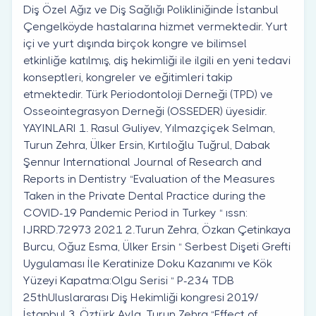
Diş Özel Ağız ve Diş Sağlığı Polikliniğinde İstanbul
Çengelköyde hastalarına hizmet vermektedir. Yurt
içi ve yurt dışında birçok kongre ve bilimsel
etkinliğe katılmış, diş hekimliği ile ilgili en yeni tedavi
konseptleri, kongreler ve eğitimleri takip
etmektedir. Türk Periodontoloji Derneği (TPD) ve
Osseointegrasyon Derneği (OSSEDER) üyesidir.
YAYINLARI 1. Rasul Guliyev, Yılmazçiçek Selman,
Turun Zehra, Ülker Ersin, Kırtıloğlu Tuğrul, Dabak
Şennur International Journal of Research and
Reports in Dentistry “Evaluation of the Measures
Taken in the Private Dental Practice during the
COVID-19 Pandemic Period in Turkey “ ıssn:
IJRRD.72973 2021 2.Turun Zehra, Özkan Çetinkaya
Burcu, Oğuz Esma, Ülker Ersin “ Serbest Dişeti Grefti
Uygulaması İle Keratinize Doku Kazanımı ve Kök
Yüzeyi Kapatma:Olgu Serisi “ P-234 TDB
25thUluslararası Diş Hekimliği kongresi 2019/
İstanbul 3. Öztürk Ayla, Turun Zehra “Effect of