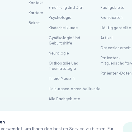
Kontakt
Ernährung Und Diät
Fachgebiete
Karriere
Psychologie
Krankheiten
Beirat
Kinderheilkunde
Häufig gestellte
Gynäkologie Und
Artikel
Geburtshilfe
Datensicherheit
Neurologie
Patienten-
Orthopädie Und
Mitgliedschafts
Traumatologie
Patienten-Daten
Innere Medizin
Hals-nasen-ohren-heilkunde
Alle Fachgebiete
gen
verwendet, um Ihnen den besten Service zu bieten. Für