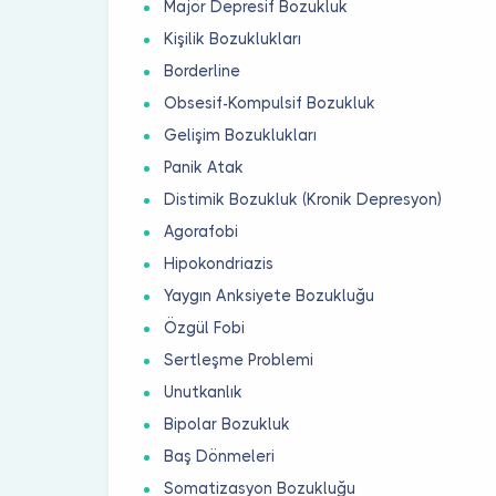
Majör Depresif Bozukluk
Kişilik Bozuklukları
Borderline
Obsesif-Kompulsif Bozukluk
Gelişim Bozuklukları
Panik Atak
Distimik Bozukluk (Kronik Depresyon)
Agorafobi
Hipokondriazis
Yaygın Anksiyete Bozukluğu
Özgül Fobi
Sertleşme Problemi
Unutkanlık
Bipolar Bozukluk
Baş Dönmeleri
Somatizasyon Bozukluğu