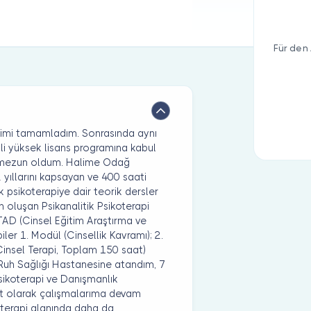
Für den 
timimi tamamladım. Sonrasında aynı
ezli yüksek lisans programına kabul
a mezun oldum. Halime Odağ
 yıllarını kapsayan ve 400 saati
k psikoterapiye dair teorik dersler
 oluşan Psikanalitik Psikoterapi
TAD (Cinsel Eğitim Araştırma ve
ler 1. Modül (Cinsellik Kavramı); 2.
(Cinsel Terapi, Toplam 150 saat)
Ruh Sağlığı Hastanesine atandım, 7
sikoterapi ve Danışmanlık
st olarak çalışmalarıma devam
oterapi alanında daha da