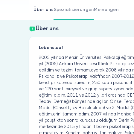
Über uns
Spezialisierungen
Meinungen
Über uns
Lebenslauf
2005 yılında Mersin Üniversitesi Psikoloji eği
yıl (2005) Ankara Üniversitesi Klinik Psikoloji t
edildim ve tezimi tamamlayarak 2008 yılınd
Psikanaliz ve Psikoterapi Vakfı'ndan 2007-2012
kendi psikoterapi sürecim, 250 saati psikanaliti
ve 120 saati bireysel ve grup supervizyonundan
eğitimi aldım. 2011 ve 2012 yilari arasında CE
Tedavi Derneği) bünyesinde açılan Cinsel Terapi
Modül (Cinsel İşlev Bozuklukları) ve 3. Modül 
eğitimlerini tamamladım. 2007 yılında Manisa 
yıl çalıştıktan sonra kurucusu olduğum Derin P
merkezinde 2015 yılından itibaren psikoterapi
etmekteyim. Kendimi daha iyi tanımak ve Psik