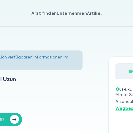
Arzt finden
Unternehmen
Artikel
lich verfügbaren Informationen im
l Uzun
UZM. KL.
Mimar Si
Alsanca
Wegbes
N?