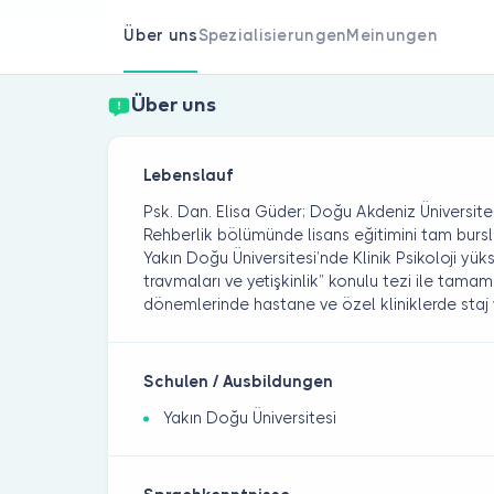
Über uns
Spezialisierungen
Meinungen
Über uns
Lebenslauf
Psk. Dan. Elisa Güder; Doğu Akdeniz Üniversites
Rehberlik bölümünde lisans eğitimini tam burs
Yakın Doğu Üniversitesi’nde Klinik Psikoloji yük
travmaları ve yetişkinlik” konulu tezi ile tamaml
dönemlerinde hastane ve özel kliniklerde staj
Schulen / Ausbildungen
Yakın Doğu Üniversitesi