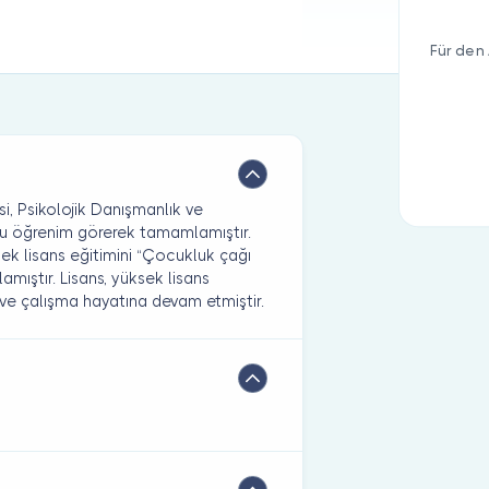
Für den 
i, Psikolojik Danışmanlık ve
lu öğrenim görerek tamamlamıştır.
sek lisans eğitimini “Çocukluk çağı
amıştır. Lisans, yüksek lisans
 ve çalışma hayatına devam etmiştir.