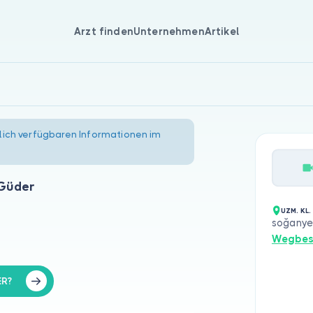
Arzt finden
Unternehmen
Artikel
lich verfügbaren Informationen im
 Güder
UZM. KL.
soğanyem
Wegbes
ER?