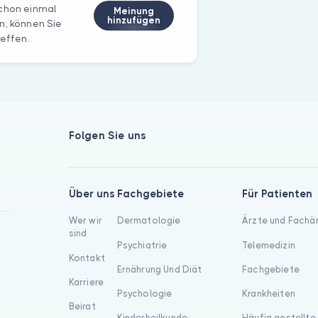
schon einmal
Meinung
hinzufügen
n, können Sie
reffen.
Folgen Sie uns
Über uns
Fachgebiete
Für Patienten
Wer wir
Dermatologie
Ärzte und Fachä
sind
Psychiatrie
Telemedizin
Kontakt
Ernährung Und Diät
Fachgebiete
Karriere
Psychologie
Krankheiten
Beirat
Kinderheilkunde
Häufig gestellte