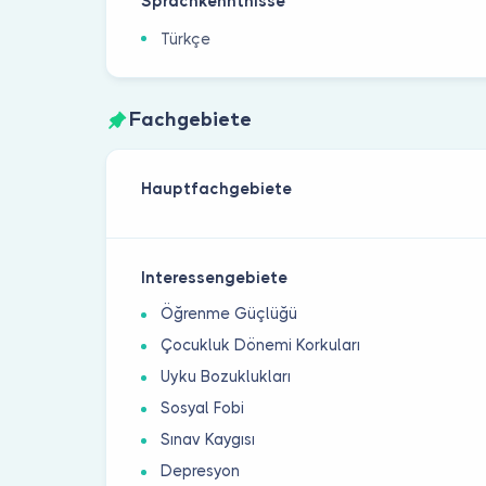
Sprachkenntnisse
Türkçe
Fachgebiete
Hauptfachgebiete
Interessengebiete
Öğrenme Güçlüğü
Çocukluk Dönemi Korkuları
Uyku Bozuklukları
Sosyal Fobi
Sınav Kaygısı
Depresyon