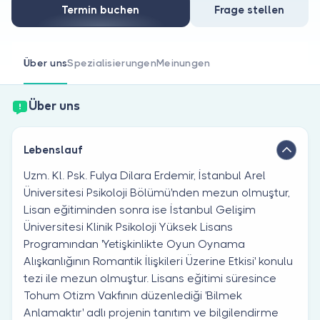
Sind Sie Arzt?
Termin buchen
Frage stellen
Über uns
Spezialisierungen
Meinungen
Über uns
Lebenslauf
Uzm. Kl. Psk. Fulya Dilara Erdemir, İstanbul Arel
Üniversitesi Psikoloji Bölümü'nden mezun olmuştur,
Lisan eğitiminden sonra ise İstanbul Gelişim
Üniversitesi Klinik Psikoloji Yüksek Lisans
Programından 'Yetişkinlikte Oyun Oynama
Alışkanlığının Romantik İlişkileri Üzerine Etkisi' konulu
tezi ile mezun olmuştur. Lisans eğitimi süresince
Tohum Otizm Vakfının düzenlediği 'Bilmek
Anlamaktır' adlı projenin tanıtım ve bilgilendirme