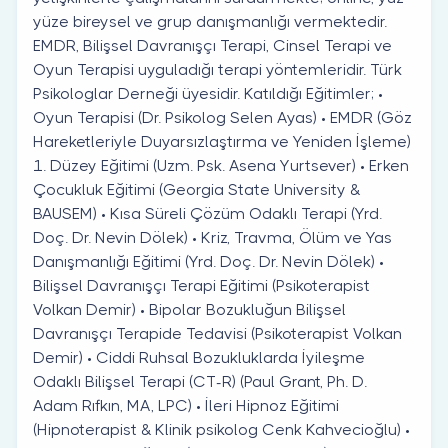
yüze bireysel ve grup danışmanlığı vermektedir.
EMDR, Bilişsel Davranışçı Terapi, Cinsel Terapi ve
Oyun Terapisi uyguladığı terapi yöntemleridir. Türk
Psikologlar Derneği üyesidir. Katıldığı Eğitimler; •
Oyun Terapisi (Dr. Psikolog Selen Ayas) • EMDR (Göz
Hareketleriyle Duyarsızlaştırma ve Yeniden İşleme)
1. Düzey Eğitimi (Uzm. Psk. Asena Yurtsever) • Erken
Çocukluk Eğitimi (Georgia State University &
BAUSEM) • Kısa Süreli Çözüm Odaklı Terapi (Yrd.
Doç. Dr. Nevin Dölek) • Kriz, Travma, Ölüm ve Yas
Danışmanlığı Eğitimi (Yrd. Doç. Dr. Nevin Dölek) •
Bilişsel Davranışçı Terapi Eğitimi (Psikoterapist
Volkan Demir) • Bipolar Bozukluğun Bilişsel
Davranışçı Terapide Tedavisi (Psikoterapist Volkan
Demir) • Ciddi Ruhsal Bozukluklarda İyileşme
Odaklı Bilişsel Terapi (CT-R) (Paul Grant, Ph. D.
Adam Rıfkın, MA, LPC) • İleri Hipnoz Eğitimi
(Hipnoterapist & Klinik psikolog Cenk Kahvecioğlu) •