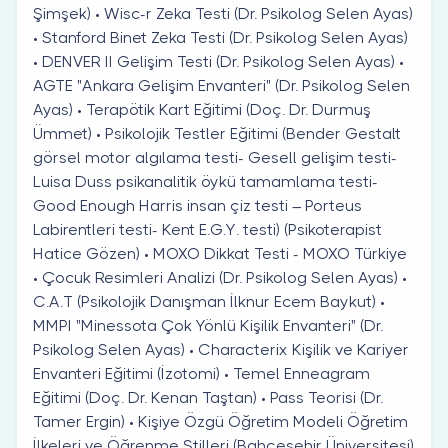
Şimşek) • Wisc-r Zeka Testi (Dr. Psikolog Selen Ayas)
• Stanford Binet Zeka Testi (Dr. Psikolog Selen Ayas)
• DENVER II Gelişim Testi (Dr. Psikolog Selen Ayas) •
AGTE "Ankara Gelişim Envanteri" (Dr. Psikolog Selen
Ayas) • Terapötik Kart Eğitimi (Doç. Dr. Durmuş
Ümmet) • Psikolojik Testler Eğitimi (Bender Gestalt
görsel motor algılama testi- Gesell gelişim testi-
Luisa Duss psikanalitik öykü tamamlama testi-
Good Enough Harris insan çiz testi – Porteus
Labirentleri testi- Kent E.G.Y. testi) (Psikoterapist
Hatice Gözen) • MOXO Dikkat Testi - MOXO Türkiye
• Çocuk Resimleri Analizi (Dr. Psikolog Selen Ayas) •
C.A.T (Psikolojik Danışman İlknur Ecem Baykut) •
MMPI "Minessota Çok Yönlü Kişilik Envanteri" (Dr.
Psikolog Selen Ayas) • Characterix Kişilik ve Kariyer
Envanteri Eğitimi (İzotomi) • Temel Enneagram
Eğitimi (Doç. Dr. Kenan Taştan) • Pass Teorisi (Dr.
Tamer Ergin) • Kişiye Özgü Öğretim Modeli Öğretim
İlkeleri ve Öğrenme Stilleri (Bahçeşehir Üniversitesi)