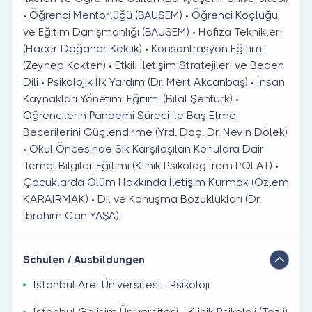
• Öğrenci Mentorlüğü (BAUSEM) • Öğrenci Koçluğu
ve Eğitim Danışmanlığı (BAUSEM) • Hafıza Teknikleri
(Hacer Doğaner Keklik) • Konsantrasyon Eğitimi
(Zeynep Kökten) • Etkili İletişim Stratejileri ve Beden
Dili • Psikolojik İlk Yardım (Dr. Mert Akcanbaş) • İnsan
Kaynakları Yönetimi Eğitimi (Bilal Şentürk) •
Öğrencilerin Pandemi Süreci ile Baş Etme
Becerilerini Güçlendirme (Yrd. Doç. Dr. Nevin Dölek)
• Okul Öncesinde Sık Karşılaşılan Konulara Dair
Temel Bilgiler Eğitimi (Klinik Psikolog İrem POLAT) •
Çocuklarda Ölüm Hakkında İletişim Kurmak (Özlem
KARAIRMAK) • Dil ve Konuşma Bozuklukları (Dr.
İbrahim Can YAŞA)
Schulen / Ausbildungen
İstanbul Arel Üniversitesi - Psikoloji
İstanbul Gelişim Üniversitesi - Klinik Psikoloji (Tezli)