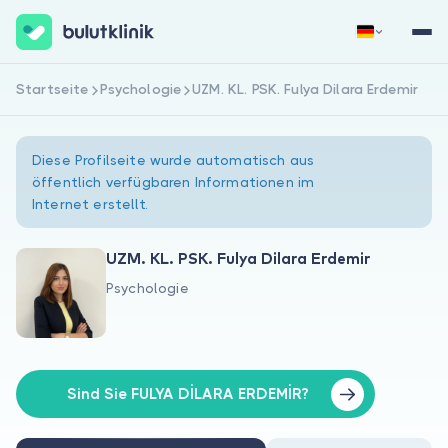
Startseite
Psychologie
UZM. KL. PSK. Fulya Dilara Erdemir
Jetzt registrieren
Anmelden
Diese Profilseite wurde automatisch aus
öffentlich verfügbaren Informationen im
Internet erstellt.
UZM. KL. PSK. Fulya Dilara Erdemir
Psychologie
Über uns
Für Patienten
Für Ärzte
Sind Sie FULYA DİLARA ERDEMİR?