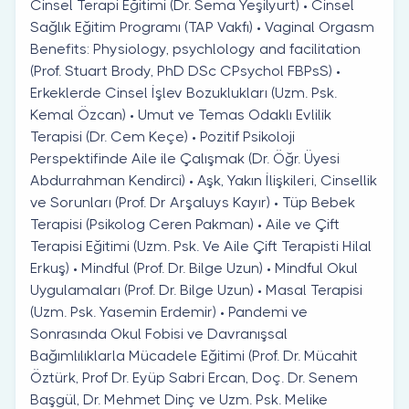
Cinsel Terapi Eğitimi (Dr. Sema Yeşilyurt) • Cinsel
Sağlık Eğitim Programı (TAP Vakfı) • Vaginal Orgasm
Benefits: Physiology, psychlology and facilitation
(Prof. Stuart Brody, PhD DSc CPsychol FBPsS) •
Erkeklerde Cinsel İşlev Bozuklukları (Uzm. Psk.
Kemal Özcan) • Umut ve Temas Odaklı Evlilik
Terapisi (Dr. Cem Keçe) • Pozitif Psikoloji
Perspektifinde Aile ile Çalışmak (Dr. Öğr. Üyesi
Abdurrahman Kendirci) • Aşk, Yakın İlişkileri, Cinsellik
ve Sorunları (Prof. Dr Arşaluys Kayır) • Tüp Bebek
Terapisi (Psikolog Ceren Pakman) • Aile ve Çift
Terapisi Eğitimi (Uzm. Psk. Ve Aile Çift Terapisti Hilal
Erkuş) • Mindful (Prof. Dr. Bilge Uzun) • Mindful Okul
Uygulamaları (Prof. Dr. Bilge Uzun) • Masal Terapisi
(Uzm. Psk. Yasemin Erdemir) • Pandemi ve
Sonrasında Okul Fobisi ve Davranışsal
Bağımlılıklarla Mücadele Eğitimi (Prof. Dr. Mücahit
Öztürk, Prof Dr. Eyüp Sabri Ercan, Doç. Dr. Senem
Başgül, Dr. Mehmet Dinç ve Uzm. Psk. Melike