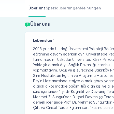
Über uns
Spezialisierungen
Meinungen
Über uns
Lebenslauf
2013 yılında Uludağ Üniversitesi Psikoloji Bö
eğitimine devam ederken aynı üniversitede Pe
tamamladım. Üsküdar Üniversitesi Klinik Psikolo
Yaklaşık olarak 6 yıl Sağlık Bakanlığı İstanbul
yapmaktayım. Okul ve iş sürecinde Bakırköy Pr
Sinir Hastalıkları Eğitim ve Araştırma Hastane
Beyin Hastanesinde stajyer olarak görev yaptı
olarak alkol madde bağımlılığı olan kişi ve ail
süre içerisinde 4 yıldır Kognitif ve Davranış Ter
Mehmet Z. Sungur’dan Bilişsel Davranışçı Tera
dernek içerisinde Prof. Dr. Mehmet Sungur'dan a
Çift ve Cinsel Terapi Eğitimi sertifikasına sahib