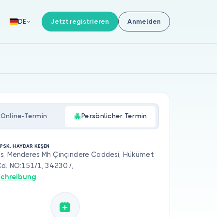
Jetzt registrieren
Anmelden
DE
Online-Termin
Persönlicher Termin
 PSK. HAYDAR KEŞEN
s, Menderes Mh Çinçindere Caddesi, Hükümet
d. NO:151/1, 34230 /,
chreibung