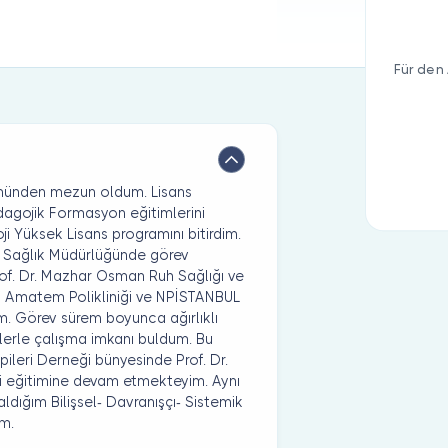
Für den 
lümünden mezun oldum. Lisans
dagojik Formasyon eğitimlerini
ji Yüksek Lisans programını bitirdim.
 İl Sağlık Müdürlüğünde görev
of. Dr. Mazhar Osman Ruh Sağlığı ve
si Amatem Polikliniği ve NPİSTANBUL
m. Görev sürem boyunca ağırlıklı
elerle çalışma imkanı buldum. Bu
apileri Derneği bünyesinde Prof. Dr.
pi eğitimine devam etmekteyim. Aynı
ldığım Bilişsel- Davranışçı- Sistemik
im.