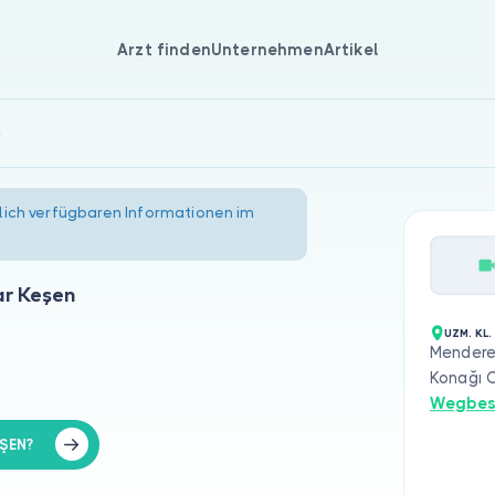
Arzt finden
Unternehmen
Artikel
n
lich verfügbaren Informationen im
ar Keşen
UZM. KL.
Mendere
Konağı C
Wegbes
EŞEN?