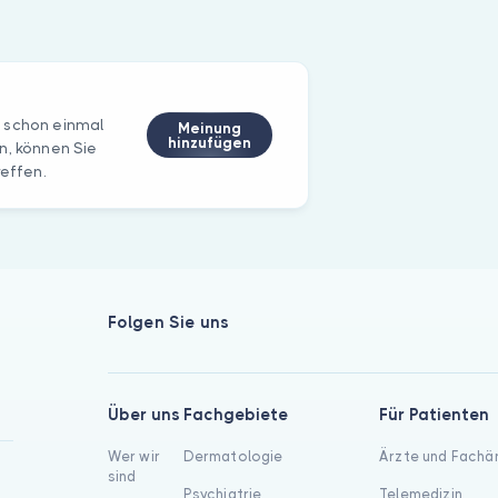
N schon einmal
Meinung
hinzufügen
n, können Sie
reffen.
Folgen Sie uns
Über uns
Fachgebiete
Für Patienten
Wer wir
Dermatologie
Ärzte und Fachä
sind
Psychiatrie
Telemedizin