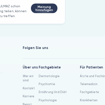
OYULMAZ schon
Meinung
hinzufügen
ng teilen, können
u treffen.
Folgen Sie uns
Über uns
Fachgebiete
Für Patienten
Wer wir
Dermatologie
Ärzte und Fachä
sind
Psychiatrie
Telemedizin
Kontakt
Ernährung Und Diät
Fachgebiete
Karriere
Psychologie
Krankheiten
Beirat