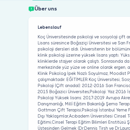
Über uns
Lebenslauf
Koç Üniversitesinde psikoloji ve sosyoloji çift
Lisans süresince Boğaziçi Üniversitesi ve San 
psikoloji dersleri aldı. Üniversitenin bir bölü
klinik psikoloji üzerine yüksek lisans yaptı. Yüks
kliniklerde stajyer olarak çalıştı. Sonrasında da
merkezinde yüz yüze ve online olarak ergen, aile,
Klinik Psikolog İpek Nazlı Soyulmaz, Moodist P
çalışmaktadır. EĞİTİMLER Koç Üniversitesi, Sos
Psikoloji (Çift anadal): 2012-2016 San Francisc
2015 Boğazici Üniversites,Psikoloji: Yaz 2016 İst
Psikoloji Yüksek lisans: 2017-2019 Avrupa Akre
Danışmanlığı, Millî Eğitim Bakanlığı Şema Terap
Gottman Çift Terapisi,Psikoloji İstanbul Yeme Fa
Dışı Yaklaşımlar,Acıbadem Üniversitesi Cinsel T
Eğitimi,Cinsel Terapi Eğitim Bilimleri Enstitüsü 
Üstesinden Gelmek (Dr.Dennis Tirsh ve Dr.Laura