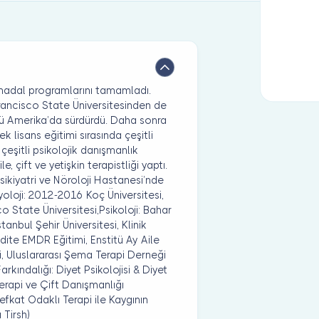
 anadal programlarını tamamladı.
Francisco State Üniversitesinden de
münü Amerika’da sürdürdü. Daha sonra
ek lisans eğitimi sırasında çeşitli
 çeşitli psikolojik danışmanlık
 çift ve yetişkin terapistliği yaptı.
sikiyatri ve Nöroloji Hastanesi’nde
yoloji: 2012-2016 Koç Üniversitesi,
o State Üniversitesi,Psikoloji: Bahar
anbul Şehir Üniversitesi, Klinik
dite EMDR Eğitimi, Enstitü Ay Aile
i, Uluslararası Şema Terapi Derneği
rkındalığı: Diyet Psikolojisi & Diyet
erapi ve Çift Danışmanlığı
Şefkat Odaklı Terapi ile Kaygının
 Tirsh)