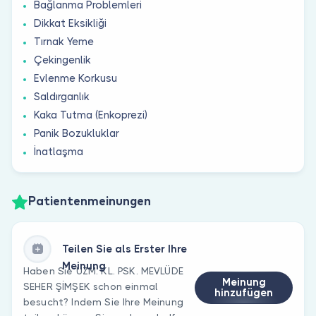
Bağlanma Problemleri
Dikkat Eksikliği
Tırnak Yeme
Çekingenlik
Evlenme Korkusu
Saldırganlık
Kaka Tutma (Enkoprezi)
Panik Bozukluklar
İnatlaşma
Patientenmeinungen
Teilen Sie als Erster Ihre
Meinung
Haben Sie UZM. KL. PSK. MEVLÜDE
Meinung
SEHER ŞİMŞEK schon einmal
hinzufügen
besucht? Indem Sie Ihre Meinung