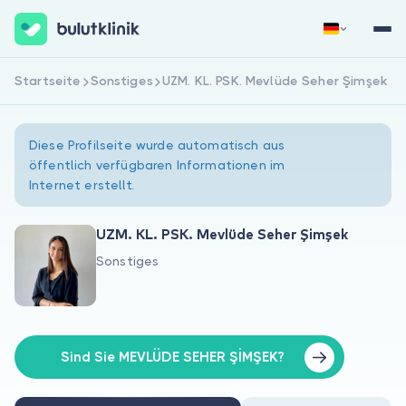
Startseite
Sonstiges
UZM. KL. PSK. Mevlüde Seher Şimşek
Jetzt registrieren
Anmelden
Diese Profilseite wurde automatisch aus
öffentlich verfügbaren Informationen im
Internet erstellt.
UZM. KL. PSK. Mevlüde Seher Şimşek
Sonstiges
Über uns
Für Patienten
Für Ärzte
Sind Sie MEVLÜDE SEHER ŞİMŞEK?