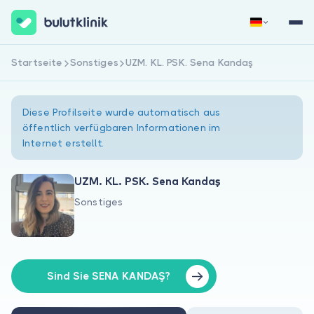
Startseite
Sonstiges
UZM. KL. PSK. Sena Kandaş
Jetzt registrieren
Anmelden
Diese Profilseite wurde automatisch aus
öffentlich verfügbaren Informationen im
Internet erstellt.
UZM. KL. PSK. Sena Kandaş
Sonstiges
Über uns
Für Patienten
Für Ärzte
Sind Sie SENA KANDAŞ?