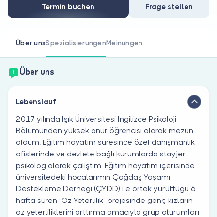
Sind Sie Arzt?
Termin buchen
Frage stellen
Über uns
Spezialisierungen
Meinungen
Über uns
Lebenslauf
2017 yılında Işık Üniversitesi İngilizce Psikoloji
Bölümünden yüksek onur öğrencisi olarak mezun
oldum. Eğitim hayatım süresince özel danışmanlık
ofislerinde ve devlete bağlı kurumlarda stayjer
psikolog olarak çalıştım. Eğitim hayatım içerisinde
üniversitedeki hocalarımın Çağdaş Yaşamı
Destekleme Derneği (ÇYDD) ile ortak yürüttüğü 6
hafta süren “Öz Yeterlilik” projesinde genç kızların
öz yeterliliklerini arttırma amacıyla grup oturumları