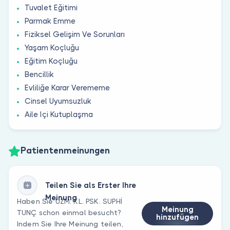
Tuvalet Eğitimi
Parmak Emme
Fiziksel Gelişim Ve Sorunları
Yaşam Koçluğu
Eğitim Koçluğu
Bencillik
Evliliğe Karar Verememe
Cinsel Uyumsuzluk
Aile Içi Kutuplaşma
Patientenmeinungen
Teilen Sie als Erster Ihre
Meinung
Haben Sie UZM. KL. PSK. SUPHİ
Meinung
TUNÇ schon einmal besucht?
hinzufügen
Indem Sie Ihre Meinung teilen,