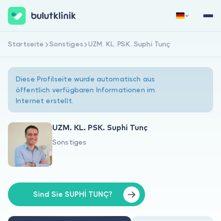
Startseite
Sonstiges
UZM. KL. PSK. Suphi Tunç
Jetzt registrieren
Anmelden
Diese Profilseite wurde automatisch aus
öffentlich verfügbaren Informationen im
Internet erstellt.
UZM. KL. PSK. Suphi Tunç
Sonstiges
Über uns
Für Patienten
Für Ärzte
Sind Sie SUPHİ TUNÇ?