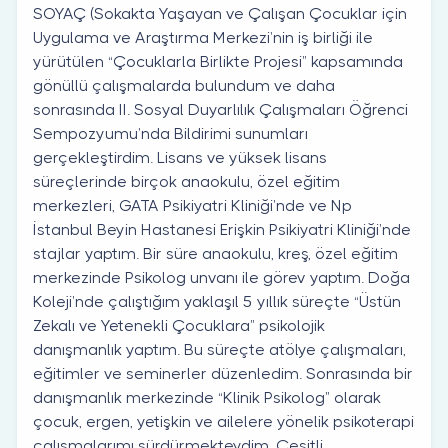
SOYAÇ (Sokakta Yaşayan ve Çalışan Çocuklar için
Uygulama ve Araştırma Merkezi’nin iş birliği ile
yürütülen “Çocuklarla Birlikte Projesi” kapsamında
gönüllü çalışmalarda bulundum ve daha
sonrasında II. Sosyal Duyarlılık Çalışmaları Öğrenci
Sempozyumu’nda Bildirimi sunumları
gerçekleştirdim. Lisans ve yüksek lisans
süreçlerinde birçok anaokulu, özel eğitim
merkezleri, GATA Psikiyatri Kliniği’nde ve Np
İstanbul Beyin Hastanesi Erişkin Psikiyatri Kliniği’nde
stajlar yaptım. Bir süre anaokulu, kreş, özel eğitim
merkezinde Psikolog unvanı ile görev yaptım. Doğa
Koleji’nde çalıştığım yaklaşıl 5 yıllık süreçte “Üstün
Zekalı ve Yetenekli Çocuklara” psikolojik
danışmanlık yaptım. Bu süreçte atölye çalışmaları,
eğitimler ve seminerler düzenledim. Sonrasında bir
danışmanlık merkezinde “Klinik Psikolog” olarak
çocuk, ergen, yetişkin ve ailelere yönelik psikoterapi
çalışmalarımı sürdürmekteydim. Çeşitli