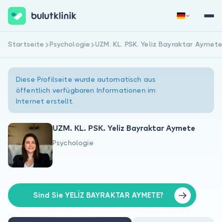
Startseite
Psychologie
UZM. KL. PSK. Yeliz Bayraktar Aymet
Jetzt registrieren
Anmelden
Diese Profilseite wurde automatisch aus
öffentlich verfügbaren Informationen im
Internet erstellt.
UZM. KL. PSK. Yeliz Bayraktar Aymete
Psychologie
Über uns
Für Patienten
Für Ärzte
Sind Sie YELİZ BAYRAKTAR AYMETE?