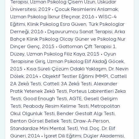
Terapisi, Uzman Psikolog Çisem Uzun, Üsküdar
Üniversitesi, 2019 • Çocuk Resimlerini Anlamak,
Uzman Psikolog İlknur Efeçınar, 2016 • WİSC-4
Eğitimi, Klinik Psikolog Esra Güven, Türk Psikologlar
Derneği, 2016 • Dışavurumcu Sanat Terapisi, Arka
Bahçe Klinik Psikolog Olcay Güner ve Psikolog Nur
Dinçer Genç, 2015 • Gottoman Çift Terapisi 1.
Düzey, Uzman Psikolog Filiz Kaya, 2015 • Oyun
Terapisine Giriş, Uzman Psikolog Elif Akdağ Göcek,
2015 • Kısa Süreli Çözüm Odaklı Yaklaşım, Dr. Nevin
Dölek, 2014 • Objektif Testler Eğitimi (MMPI, Cattell
2A Zekâ Testi, Cattell 3A Zekâ Testi, Alexander
Pratik Yetenek Zekâ Testi, Porteus Labirentleri Zeka
Testi, Good Enough Testi, AGTE, Gesell Gelişim
Testi, Peabody Resim Kelime Testi, Metropolitan
Okul Olgunluk Testi, Bender Gestalt Algı Testi,
Benton Görsel Bellek Testi, Draw-A-Person,
Standardize Mini Mental Test), Yrd. Doç. Dr. Elif
Güneri, 2014 • İşaret Dili Eğitimi, Düşler Akademisi,