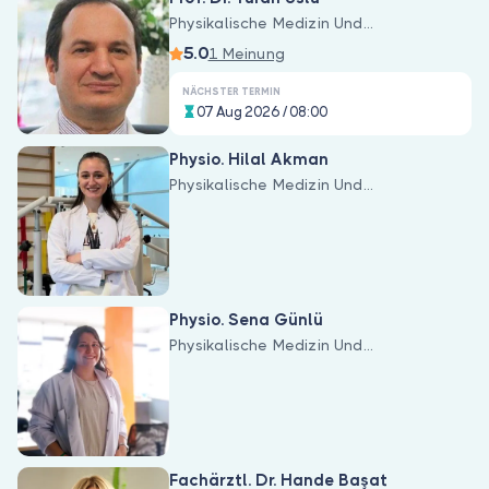
Physikalische Medizin Und
Rehabilitation
5.0
1 Meinung
NÄCHSTER TERMIN
07 Aug 2026 / 08:00
Physio. Hilal Akman
Physikalische Medizin Und
Rehabilitation
Physio. Sena Günlü
Physikalische Medizin Und
Rehabilitation
Fachärztl. Dr. Hande Başat