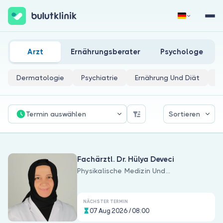
Physikalische Medizin Und Rehabilitation Ärzte
Jetzt registrieren
Anmelden
Arzt
Ernährungsberater
Psychologe
Dermatologie
Psychiatrie
Ernährung Und Diät
P
Termin auswählen
Sortieren
Über uns
Fachärztl. Dr. Hülya Deveci
Für Patienten
Physikalische Medizin Und
Rehabilitation
Für Ärzte
NÄCHSTER TERMIN
07 Aug 2026 / 08:00