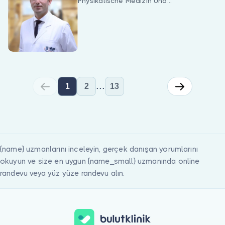
Physikalische Medizin Und
Rehabilitation
...
1
2
13
Für Physikalische Medizin Und Rehabilitation können Sie eine On
{name} uzmanlarını inceleyin, gerçek danışan yorumlarını
okuyun ve size en uygun {name_small} uzmanında online
randevu veya yüz yüze randevu alın.