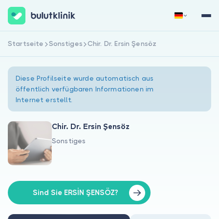
Startseite
Sonstiges
Chir. Dr. Ersin Şensöz
Jetzt registrieren
Anmelden
Diese Profilseite wurde automatisch aus
öffentlich verfügbaren Informationen im
Internet erstellt.
Chir. Dr. Ersin Şensöz
Sonstiges
Über uns
Für Patienten
Für Ärzte
Sind Sie ERSİN ŞENSÖZ?