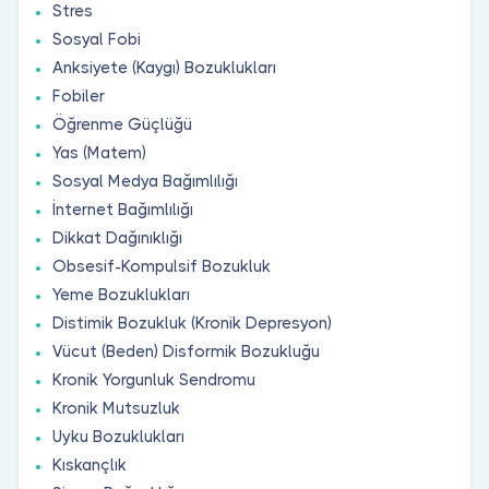
Stres
Sosyal Fobi
Anksiyete (Kaygı) Bozuklukları
Fobiler
Öğrenme Güçlüğü
Yas (Matem)
Sosyal Medya Bağımlılığı
İnternet Bağımlılığı
Dikkat Dağınıklığı
Obsesif-Kompulsif Bozukluk
Yeme Bozuklukları
Distimik Bozukluk (Kronik Depresyon)
Vücut (Beden) Disformik Bozukluğu
Kronik Yorgunluk Sendromu
Kronik Mutsuzluk
Uyku Bozuklukları
Kıskançlık